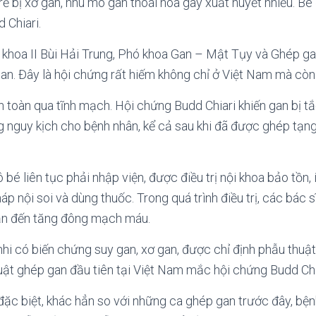
 trẻ bị xơ gan, nhu mô gan thoái hóa gây xuất huyết nhiều. 
 Chiari.
khoa II Bùi Hải Trung, Phó khoa Gan – Mật Tụy và Ghép ga
an. Đây là hội chứng rất hiếm không chỉ ở Việt Nam mà còn 
 toàn qua tĩnh mạch. Hội chứng Budd Chiari khiến gan bị t
ng nguy kịch cho bệnh nhân, kể cả sau khi đã được ghép tạng
bé liên tục phải nhập viện, được điều trị nội khoa bảo tồn, 
 nội soi và dùng thuốc. Trong quá trình điều trị, các bác s
ẫn đến tăng đông mạch máu.
hi có biến chứng suy gan, xơ gan, được chỉ định phẫu thuật
ật ghép gan đầu tiên tại Việt Nam mắc hội chứng Budd Chi
 đặc biệt, khác hẳn so với những ca ghép gan trước đây, bện