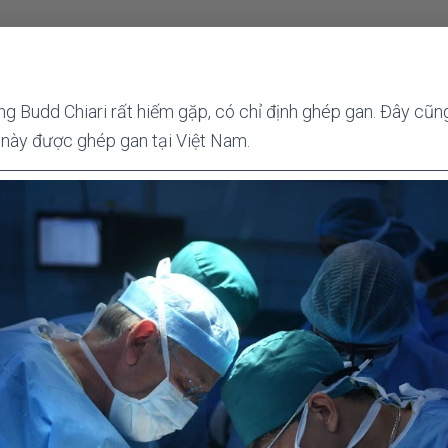
g Budd Chiari rất hiếm gặp, có chỉ định ghép gan. Đây cũn
 này được ghép gan tại Việt Nam.