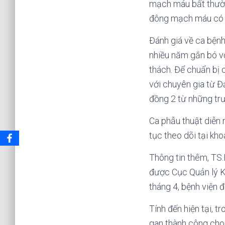
mạch máu bất thường
đông mạch máu có t
Đánh giá về ca bệnh
nhiều năm gắn bó vớ
thách. Để chuẩn bị 
với chuyên gia từ Đ
đồng 2 từ những tr
Ca phẫu thuật diễn r
tục theo dõi tại kho
Thông tin thêm, TS
được Cục Quản lý Kh
tháng 4, bệnh viện 
Tính đến hiện tại, 
gan thành công cho