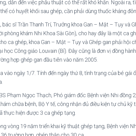
, dẫn đến việc phẫu thuật có thể rất khó khăn. Ngoài ra, tì
hể có huyết khối sau ghép, cần phải dùng thuốc kháng đôn
, bác sĩ Trần Thanh Trí, Trưởng khoa Gan – Mật – Tụy và G
i phòng khám Nhi Khoa Sài Gòn), cho hay đây là một ca gh
cho ca ghép, khoa Gan – Mật – Tụy và Ghép gan phải hội c
ại học Công giáo Louvain (Bỉ). Đây cũng là đơn vị đồng hành
ường hợp ghép gan đầu tiên vào năm 2005.
a vào ngày 1/7. Tính đến ngày thứ 8, tình trạng của bé gái ổ
a.
.BS Phạm Ngọc Thạch, Phó giám đốc Bệnh viện Nhi đồng 2, 
ám chữa bệnh, Bộ Y tế, công nhận đủ điều kiện tự chủ kỹ 
đã thực hiện được 3 ca ghép tạng.
trong vòng 19 năm triển khai kỹ thuật ghép tạng, Bệnh viện 
 36 trường hợp, ghép thận cho 30 ca.