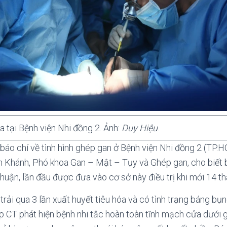
a tại Bệnh viện Nhi đồng 2. Ảnh:
Duy Hiệu
.
i báo chí về tình hình ghép gan ở Bệnh viện Nhi đồng 2 (TP.
 Khánh, Phó khoa Gan – Mật – Tụy và Ghép gan, cho biết bệ
Thuận, lần đầu được đưa vào cơ sở này điều trị khi mới 14 th
trải qua 3 lần xuất huyết tiêu hóa và có tình trạng báng bụn
p CT phát hiện bệnh nhi tắc hoàn toàn tĩnh mạch cửa dưới g