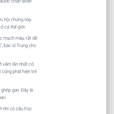
Bé được chẩn đoán
n, hội chứng này
ở cả thế giới.
ắc mạch máu, rất dễ
”, bác sĩ Trung cho
ít xâm lấn nhất có
ĩ cũng phát hiện trẻ
 ghép gan. Đây là
ari.
h nhi có cấu trúc