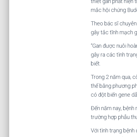
thiết gan phát hiện
mắc hội chứng Budd
Theo bác sĩ chuyên 
gây tắc tĩnh mạch g
“Gan được nuôi hoàn
gây ra các tình trạ
biết.
Trong 2 năm qua, cô 
thể bằng phương pháp
có đột biến gene d
Đến năm nay, bệnh n
trường hợp phẫu thu
Với tình trạng bệnh