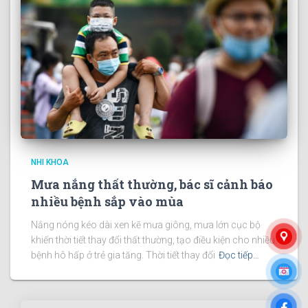
NHI KHOA
Mưa nắng thất thường, bác sĩ cảnh báo
nhiều bệnh sắp vào mùa
Nắng nóng kéo dài xen kẽ mưa giông, mưa lớn cục bộ
khiến thời tiết thay đổi thất thường, tạo điều kiện cho nhiều
bệnh hô hấp ở trẻ gia tăng. Thời tiết thay đổi
Đọc tiếp…