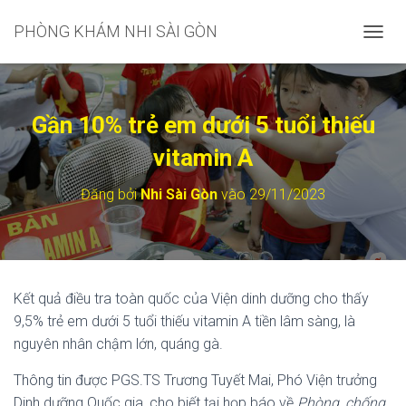
PHÒNG KHÁM NHI SÀI GÒN
C
H
U
Y
Ể
Gần 10% trẻ em dưới 5 tuổi thiếu
N
Đ
vitamin A
Ổ
I
Đăng bởi
Nhi Sài Gòn
vào
29/11/2023
D
A
N
H
M
Ụ
Kết quả điều tra toàn quốc của Viện dinh dưỡng cho thấy
C
9,5% trẻ em dưới 5 tuổi thiếu vitamin A tiền lâm sàng, là
C
H
nguyên nhân chậm lớn, quáng gà.
Í
N
Thông tin được PGS.TS Trương Tuyết Mai, Phó Viện trưởng
H
Dinh dưỡng Quốc gia, cho biết tại họp báo về
Phòng, chống