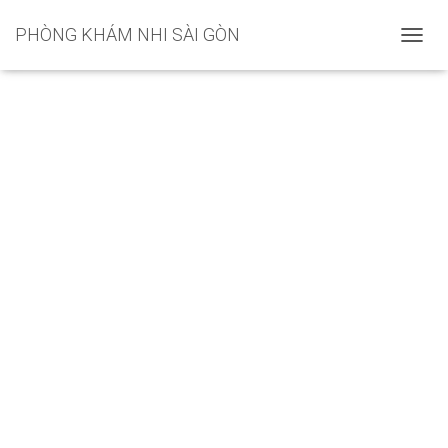
PHÒNG KHÁM NHI SÀI GÒN
C
H
U
Y
Ể
N
Đ
Ổ
I
D
A
N
H
M
Ụ
C
C
H
Í
N
H