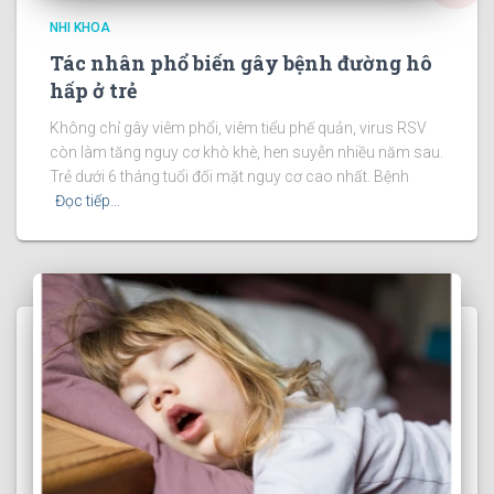
NHI KHOA
Tác nhân phổ biến gây bệnh đường hô
hấp ở trẻ
Không chỉ gây viêm phổi, viêm tiểu phế quản, virus RSV
còn làm tăng nguy cơ khò khè, hen suyễn nhiều năm sau.
Trẻ dưới 6 tháng tuổi đối mặt nguy cơ cao nhất. Bệnh
Đọc tiếp…