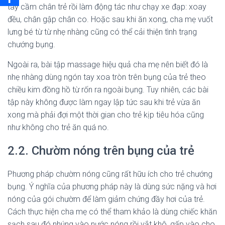
tay cầm chân trẻ rồi làm động tác như chạy xe đạp: xoay
đều, chân gập chân co. Hoặc sau khi ăn xong, cha mẹ vuốt
lưng bé từ từ nhẹ nhàng cũng có thể cải thiện tình trạng
chướng bụng.
Ngoài ra, bài tập massage hiệu quả cha mẹ nên biết đó là
nhẹ nhàng dùng ngón tay xoa tròn trên bụng của trẻ theo
chiều kim đồng hồ từ rốn ra ngoài bụng. Tuy nhiên, các bài
tập này không được làm ngay lập tức sau khi trẻ vừa ăn
xong mà phải đợi một thời gian cho trẻ kịp tiêu hóa cũng
như không cho trẻ ăn quá no.
2.2. Chườm nóng trên bụng của trẻ
Phương pháp chườm nóng cũng rất hữu ích cho trẻ chướng
bụng. Ý nghĩa của phương pháp này là dùng sức nặng và hơi
nóng của gói chườm để làm giảm chứng đầy hơi của trẻ.
Cách thực hiện cha mẹ có thể tham khảo là dùng chiếc khăn
sạch sau đó nhúng vào nước nóng rồi vắt khô, gấp vào cho