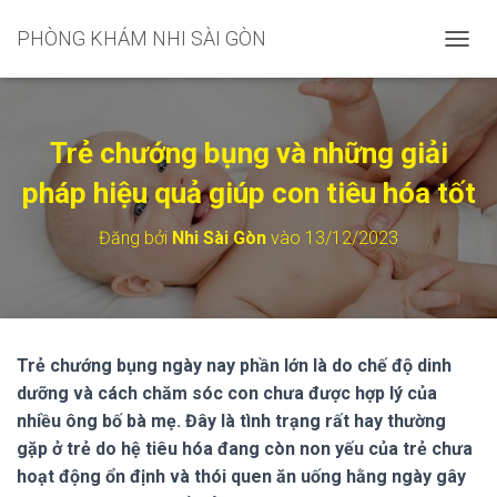
PHÒNG KHÁM NHI SÀI GÒN
C
H
U
Y
Ể
Trẻ chướng bụng và những giải
N
Đ
pháp hiệu quả giúp con tiêu hóa tốt
Ổ
I
Đăng bởi
Nhi Sài Gòn
vào
13/12/2023
D
A
N
H
M
Ụ
Trẻ chướng bụng ngày nay phần lớn là do chế độ dinh
C
dưỡng và cách chăm sóc con chưa được hợp lý của
C
H
nhiều ông bố bà mẹ. Đây là tình trạng rất hay thường
Í
gặp ở trẻ do hệ tiêu hóa đang còn non yếu của trẻ chưa
N
hoạt động ổn định và thói quen ăn uống hằng ngày gây
H