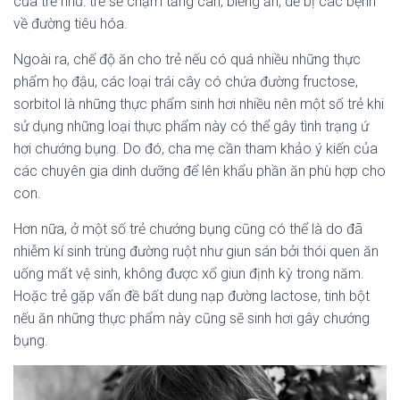
của trẻ như: trẻ sẽ chậm tăng cân, biếng ăn, dễ bị các bệnh
về đường tiêu hóa.
Ngoài ra, chế độ ăn cho trẻ nếu có quá nhiều những thực
phẩm họ đậu, các loại trái cây có chứa đường fructose,
sorbitol là những thực phẩm sinh hơi nhiều nên một số trẻ khi
sử dụng những loại thực phẩm này có thể gây tình trạng ứ
hơi chướng bụng. Do đó, cha mẹ cần tham khảo ý kiến của
các chuyên gia dinh dưỡng để lên khẩu phần ăn phù hợp cho
con.
Hơn nữa, ở một số trẻ chướng bụng cũng có thể là do đã
nhiễm kí sinh trùng đường ruột như giun sán bởi thói quen ăn
uống mất vệ sinh, không được xổ giun định kỳ trong năm.
Hoặc trẻ gặp vấn đề bất dung nạp đường lactose, tinh bột
nếu ăn những thực phẩm này cũng sẽ sinh hơi gây chướng
bụng.