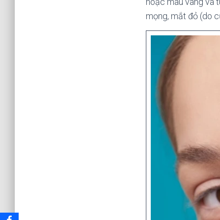
hoặc màu vàng và tù
mọng, mắt đỏ (do c