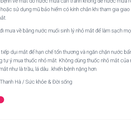
 bệnh về mắt do nước mưa cần tránh không để nước mưa rơi
h hoặc sử dụng mũ bảo hiểm có kính chắn khi tham gia giao
ắt.
 đi mưa về bằng nước muối sinh lý nhỏ mắt để làm sạch mọi
c tiếp dụi mắt để hạn chế tổn thương và ngăn chặn nước b
ng tự ý mua thuốc nhỏ mắt. Không dùng thuốc nhỏ mắt của
 mắt như là trầu, lá dâu…khiến bệnh nặng hơn.
Thanh Hà / Sức khỏe & Đời sống