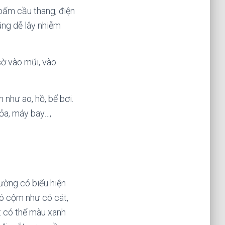
bấm cầu thang, điện
ũng dễ lây nhiễm
sờ vào mũi, vào
như ao, hồ, bể bơi.
hỏa, máy bay…,
ường có biểu hiện
đó cộm như có cát,
t có thể màu xanh