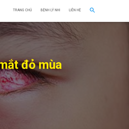
TRANG CHỦ
BỆNH LÝ NHI
LIÊN HỆ
 mắt đỏ mùa