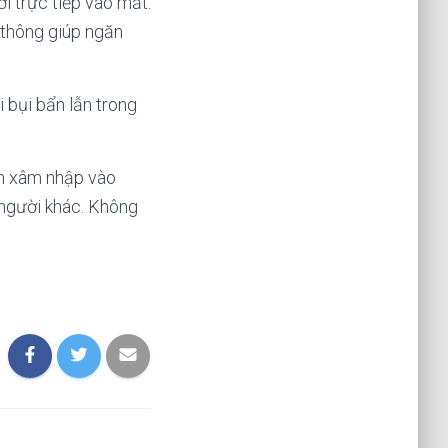
 trực tiếp vào mắt.
 thông giúp ngăn
 bụi bẩn lẫn trong
ẩn xâm nhập vào
 người khác. Không