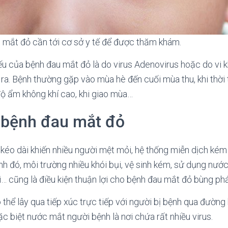
u mắt đỏ cần tới cơ sở y tế để được thăm khám.
 của bệnh đau mắt đỏ là do virus Adenovirus hoặc do vi k
 ra. Bệnh thường gặp vào mùa hè đến cuối mùa thu, khi thời 
ộ ẩm không khí cao, khi giao mùa…
 bệnh đau mắt đỏ
kéo dài khiến nhiều người mệt mỏi, hệ thống miễn dịch kém
h đó, môi trường nhiều khói bụi, vệ sinh kém, sử dụng nướ
… cũng là điều kiện thuận lợi cho bệnh đau mắt đỏ bùng phá
thể lây qua tiếp xúc trực tiếp với người bị bệnh qua đường
ặc biệt nước mắt người bệnh là nơi chứa rất nhiều virus.