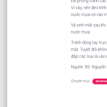
Để phòng tránh các
Vì vậy, nên đeo kín
nước mưa rơi vào m
Vệ sinh mắt sau khi
nước mưa.
Tránh dùng tay trự
mắt. Tuyệt đối khô
đắp các loại lá vào
Nguồn: BS. Nguyễn 
Chuyên mục:
NHI KHOA