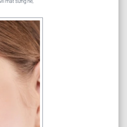
Mi mắt sưng nề,