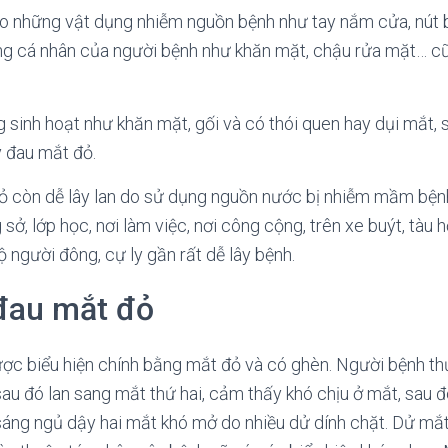
 những vật dụng nhiễm nguồn bệnh như tay nắm cửa, nút 
ùng cá nhân của người bệnh như khăn mặt, chậu rửa mặt… c
sinh hoạt như khăn mặt, gối và có thói quen hay dụi mắt, 
y đau mắt đỏ.
ỏ còn dễ lây lan do sử dụng nguồn nước bị nhiễm mầm bệnh 
sở, lớp học, nơi làm việc, nơi công cộng, trên xe buýt, tàu 
 người đông, cự ly gần rất dễ lây bệnh.
 đau mắt đỏ
ợc biểu hiện chính bằng mắt đỏ và có ghèn. Người bệnh th
au đó lan sang mắt thứ hai, cảm thấy khó chịu ở mắt, sau 
sáng ngủ dậy hai mắt khó mở do nhiều dử dính chặt. Dử mắ