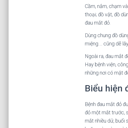
Cầm, nắm, chạm vào
thoại; đồ vật, đồ d
đau mắt đỏ.
Dùng chung đồ dùng 
miệng…. cũng dễ lâ
Ngoài ra, đau mắt đ
Hay bệnh viện, công 
những nơi có mật độ
Biểu hiện
Bệnh đau mắt đỏ đư
đỏ một mắt trước, s
mắt nhiều dử, buổi 