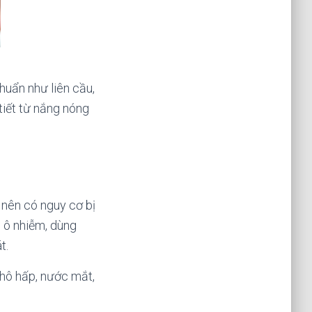
huẩn như liên cầu,
tiết từ nắng nóng
 nên có nguy cơ bị
c ô nhiễm, dùng
t.
 hô hấp, nước mắt,