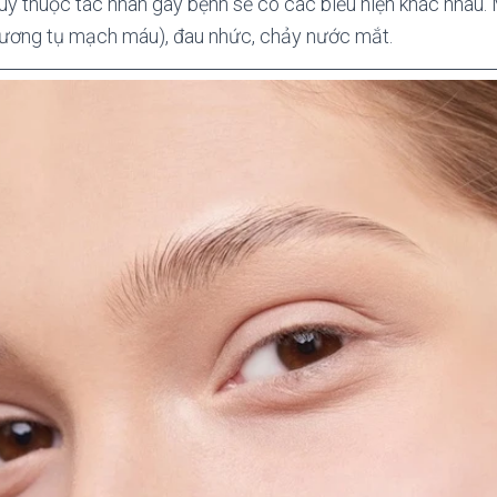
y thuộc tác nhân gây bệnh sẽ có các biểu hiện khác nhau. 
ương tụ mạch máu), đau nhức, chảy nước mắt.