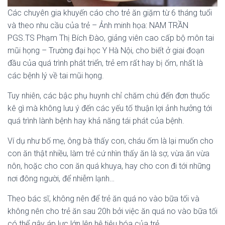
Các chuyên gia khuyến cáo cho trẻ ăn giặm từ 6 tháng tuổi
và theo nhu cầu của trẻ – Ảnh minh họa: NAM TRẦN
PGS.TS Phạm Thị Bích Đào, giảng viên cao cấp bộ môn tai
mũi họng – Trường đại học Y Hà Nội, cho biết ở giai đoạn
đầu của quá trình phát triển, trẻ em rất hay bị ốm, nhất là
các bệnh lý về tai mũi họng.
Tuy nhiên, các bậc phụ huynh chỉ chăm chú đến đơn thuốc
kê gì mà không lưu ý đến các yếu tố thuận lợi ảnh hưởng tới
quá trình lành bệnh hay khả năng tái phát của bệnh.
Ví dụ như bố mẹ, ông bà thấy con, cháu ốm là lại muốn cho
con ăn thật nhiều, làm trẻ cứ nhìn thấy ăn là sợ, vừa ăn vừa
nôn, hoặc cho con ăn quá khuya, hay cho con đi tới những
nơi đông người, để nhiễm lạnh…
Theo bác sĩ, không nên để trẻ ăn quá no vào bữa tối và
không nên cho trẻ ăn sau 20h bởi việc ăn quá no vào bữa tối
có thể gây áp lực lớn lên hệ tiêu hóa của trẻ.