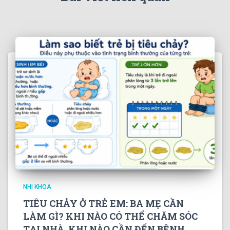
NHI KHOA
TIÊU CHẢY Ở TRẺ EM: BA MẸ CẦN
LÀM GÌ? KHI NÀO CÓ THỂ CHĂM SÓC
TẠI NHÀ, KHI NÀO CẦN ĐẾN BỆNH