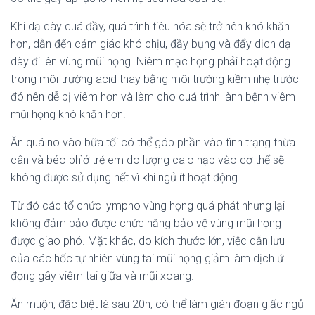
Khi dạ dày quá đầy, quá trình tiêu hóa sẽ trở nên khó khăn
hơn, dẫn đến cảm giác khó chịu, đầy bụng và đẩy dịch dạ
dày đi lên vùng mũi họng. Niêm mạc họng phải hoạt động
trong môi trường acid thay bằng môi trường kiềm nhẹ trước
đó nên dễ bị viêm hơn và làm cho quá trình lành bệnh viêm
mũi họng khó khăn hơn.
Ăn quá no vào bữa tối có thể góp phần vào tình trạng thừa
cân và béo phìở trẻ em do lượng calo nạp vào cơ thể sẽ
không được sử dụng hết vì khi ngủ ít hoạt động.
Từ đó các tổ chức lympho vùng họng quá phát nhưng lại
không đảm bảo được chức năng bảo vệ vùng mũi họng
được giao phó. Mặt khác, do kích thước lớn, việc dẫn lưu
của các hốc tự nhiên vùng tai mũi họng giảm làm dịch ứ
đọng gây viêm tai giữa và mũi xoang.
Ăn muộn, đặc biệt là sau 20h, có thể làm gián đoạn giấc ngủ