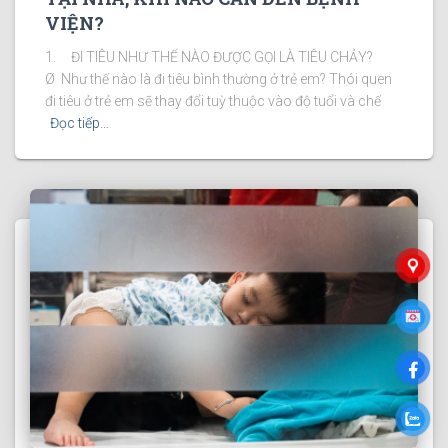
VIỆN?
1. ĐI TIÊU NHƯ THẾ NÀO ĐƯỢC GỌI LÀ TIÊU CHẢY?
Ø Như thế nào là đi tiêu bình thường ở trẻ em? Thói quen
đi tiêu ở trẻ em sẽ thay đổi tuỳ thuộc vào độ tuổi và chế
Đọc tiếp…