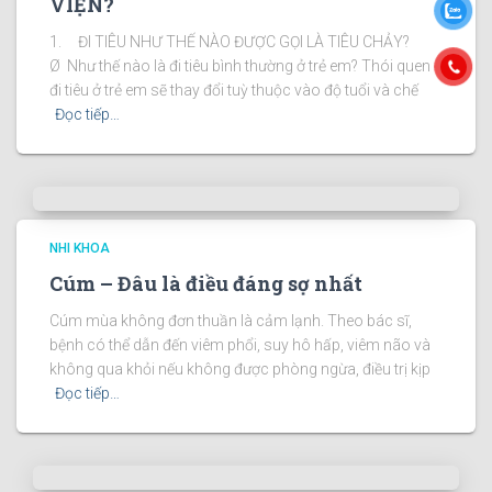
VIỆN?
1. ĐI TIÊU NHƯ THẾ NÀO ĐƯỢC GỌI LÀ TIÊU CHẢY?
Ø Như thế nào là đi tiêu bình thường ở trẻ em? Thói quen
đi tiêu ở trẻ em sẽ thay đổi tuỳ thuộc vào độ tuổi và chế
Đọc tiếp…
NHI KHOA
Cúm – Đâu là điều đáng sợ nhất
Cúm mùa không đơn thuần là cảm lạnh. Theo bác sĩ,
bệnh có thể dẫn đến viêm phổi, suy hô hấp, viêm não và
không qua khỏi nếu không được phòng ngừa, điều trị kịp
Đọc tiếp…