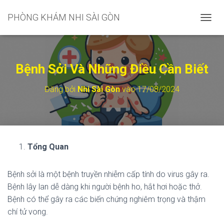
PHÒNG KHÁM NHI SÀI GÒN
C
H
U
Y
Ể
Bệnh Sởi Và Những Điều Cần Biết
N
Đ
Đăng bởi
Nhi Sài Gòn
vào
17/08/2024
Ổ
I
D
A
N
H
Tổng Quan
M
Ụ
C
Bệnh sởi là một bệnh truyền nhiễm cấp tính do virus gây ra.
C
Bệnh lây lan dễ dàng khi người bệnh ho, hắt hơi hoặc thở.
H
Í
Bệnh có thể gây ra các biến chứng nghiêm trọng và thậm
N
chí tử vong.
H