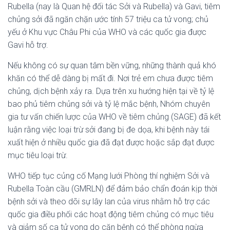
Rubella (nay là Quan hệ đối tác Sởi và Rubella) và Gavi, tiêm
chủng sởi đã ngăn chặn ước tính 57 triệu ca tử vong; chủ
yếu ở Khu vực Châu Phi của WHO và các quốc gia được
Gavi hỗ trợ.
Nếu không có sự quan tâm bền vững, những thành quả khó
khăn có thể dễ dàng bị mất đi. Nơi trẻ em chưa được tiêm
chủng, dịch bệnh xảy ra. Dựa trên xu hướng hiện tại về tỷ lệ
bao phủ tiêm chủng sởi và tỷ lệ mắc bệnh, Nhóm chuyên
gia tư vấn chiến lược của WHO về tiêm chủng (SAGE) đã kết
luận rằng việc loại trừ sởi đang bị đe dọa, khi bệnh này tái
xuất hiện ở nhiều quốc gia đã đạt được hoặc sắp đạt được
mục tiêu loại trừ.
WHO tiếp tục củng cố Mạng lưới Phòng thí nghiệm Sởi và
Rubella Toàn cầu (GMRLN) để đảm bảo chẩn đoán kịp thời
bệnh sởi và theo dõi sự lây lan của virus nhằm hỗ trợ các
quốc gia điều phối các hoạt động tiêm chủng có mục tiêu
và giảm số ca tử vong do căn bệnh có thể phòng ngừa