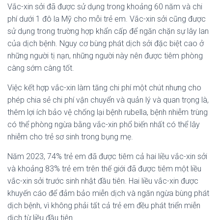
Vắc-xin sởi đã được sử dụng trong khoảng 60 năm và chi
phí dưới 1 đô la Mỹ cho mỗi trẻ em. Vắc-xin sởi cũng được
sử dụng trong trường hợp khẩn cấp để ngăn chặn sự lây lan
của dịch bệnh. Nguy cơ bùng phát dịch sởi đặc biệt cao ở
những người tị nạn, những người này nên được tiêm phòng
càng sớm càng tốt.
Việc kết hợp vắc-xin làm tăng chi phí một chút nhưng cho
phép chia sẻ chi phí vận chuyển và quản lý và quan trọng là,
thêm lợi ích bảo vệ chống lại bệnh rubella, bệnh nhiễm trùng
có thể phòng ngừa bằng vắc-xin phổ biến nhất có thể lây
nhiễm cho trẻ sơ sinh trong bụng mẹ.
Năm 2023, 74% trẻ em đã được tiêm cả hai liều vắc-xin sởi
và khoảng 83% trẻ em trên thế giới đã được tiêm một liều
vắc-xin sởi trước sinh nhật đầu tiên. Hai liều vắc-xin được
khuyến cáo để đảm bảo miễn dịch và ngăn ngừa bùng phát
dịch bệnh, vì không phải tất cả trẻ em đều phát triển miễn
dịch từ liều đầu tiên.