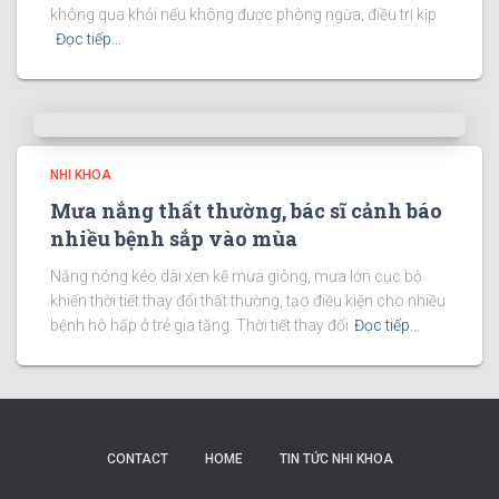
không qua khỏi nếu không được phòng ngừa, điều trị kịp
Đọc tiếp…
NHI KHOA
Mưa nắng thất thường, bác sĩ cảnh báo
nhiều bệnh sắp vào mùa
Nắng nóng kéo dài xen kẽ mưa giông, mưa lớn cục bộ
khiến thời tiết thay đổi thất thường, tạo điều kiện cho nhiều
bệnh hô hấp ở trẻ gia tăng. Thời tiết thay đổi
Đọc tiếp…
CONTACT
HOME
TIN TỨC NHI KHOA