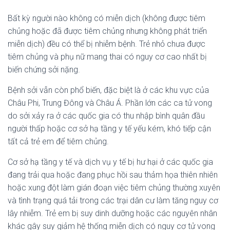
Bất kỳ người nào không có miễn dịch (không được tiêm
chủng hoặc đã được tiêm chủng nhưng không phát triển
miễn dịch) đều có thể bị nhiễm bệnh. Trẻ nhỏ chưa được
tiêm chủng và phụ nữ mang thai có nguy cơ cao nhất bị
biến chứng sởi nặng.
Bệnh sởi vẫn còn phổ biến, đặc biệt là ở các khu vực của
Châu Phi, Trung Đông và Châu Á. Phần lớn các ca tử vong
do sởi xảy ra ở các quốc gia có thu nhập bình quân đầu
người thấp hoặc cơ sở hạ tầng y tế yếu kém, khó tiếp cận
tất cả trẻ em để tiêm chủng.
Cơ sở hạ tầng y tế và dịch vụ y tế bị hư hại ở các quốc gia
đang trải qua hoặc đang phục hồi sau thảm họa thiên nhiên
hoặc xung đột làm gián đoạn việc tiêm chủng thường xuyên
và tình trạng quá tải trong các trại dân cư làm tăng nguy cơ
lây nhiễm. Trẻ em bị suy dinh dưỡng hoặc các nguyên nhân
khác gây suy giảm hệ thống miễn dịch có nguy cơ tử vong