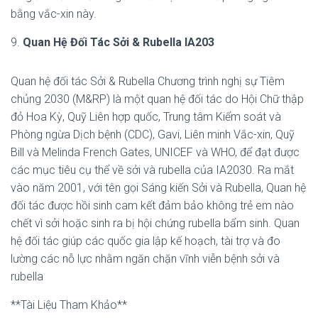
bằng vắc-xin này.
9.
Quan Hệ Đối Tác Sởi & Rubella IA203
Quan hệ đối tác Sởi & Rubella Chương trình nghị sự Tiêm
chủng 2030 (M&RP) là một quan hệ đối tác do Hội Chữ thập
đỏ Hoa Kỳ, Quỹ Liên hợp quốc, Trung tâm Kiểm soát và
Phòng ngừa Dịch bệnh (CDC), Gavi, Liên minh Vắc-xin, Quỹ
Bill và Melinda French Gates, UNICEF và WHO, để đạt được
các mục tiêu cụ thể về sởi và rubella của IA2030. Ra mắt
vào năm 2001, với tên gọi Sáng kiến ​​Sởi và Rubella, Quan hệ
đối tác được hồi sinh cam kết đảm bảo không trẻ em nào
chết vì sởi hoặc sinh ra bị hội chứng rubella bẩm sinh. Quan
hệ đối tác giúp các quốc gia lập kế hoạch, tài trợ và đo
lường các nỗ lực nhằm ngăn chặn vĩnh viễn bệnh sởi và
rubella
**Tài Liệu Tham Khảo**