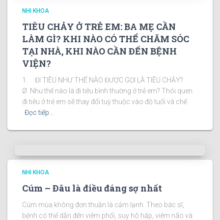
NHI KHOA
TIÊU CHẢY Ở TRẺ EM: BA MẸ CẦN
LÀM GÌ? KHI NÀO CÓ THỂ CHĂM SÓC
TẠI NHÀ, KHI NÀO CẦN ĐẾN BỆNH
VIỆN?
1. ĐI TIÊU NHƯ THẾ NÀO ĐƯỢC GỌI LÀ TIÊU CHẢY?
Ø Như thế nào là đi tiêu bình thường ở trẻ em? Thói quen
đi tiêu ở trẻ em sẽ thay đổi tuỳ thuộc vào độ tuổi và chế
Đọc tiếp…
NHI KHOA
Cúm – Đâu là điều đáng sợ nhất
Cúm mùa không đơn thuần là cảm lạnh. Theo bác sĩ,
bệnh có thể dẫn đến viêm phổi, suy hô hấp, viêm não và