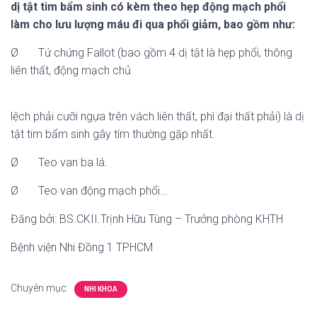
dị tật tim bẩm sinh có kèm theo hẹp động mạch phổi
làm cho lưu lượng máu đi qua phổi giảm, bao gồm như:
Ø Tứ chứng Fallot (bao gồm 4 dị tật là hẹp phổi, thông
liên thất, động mạch chủ
lệch phải cưỡi ngựa trên vách liên thất, phì đại thất phải) là dị
tật tim bẩm sinh gây tím thường gặp nhất.
Ø Teo van ba lá.
Ø Teo van động mạch phổi…
Đăng bởi: BS.CKII.Trịnh Hữu Tùng – Trưởng phòng KHTH
Bệnh viện Nhi Đồng 1 TPHCM
Chuyên mục:
NHI KHOA