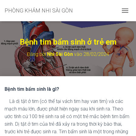
PHÒNG KHÁM NHI SÀI GÒN
C
H
U
Y
Ể
Bệnh tim bẩm sinh ở trẻ em
N
Đ
Đăng bởi
Nhi Sài Gòn
vào
28/02/2024
Ổ
I
D
A
N
H
Bệnh tim bẩm sinh là gì?
M
Ụ
Là dị tật ở tim (có thể tại vách tim hay van tim) và các
C
C
mạch máu lớn, được phát hiện ngay sau khi sinh ra. Theo
H
ước tính cứ 100 trẻ sinh ra sẽ có một trẻ mắc bệnh tim bẩm
Í
sinh. Dị tật ở tim của trẻ đã xảy ra trong thời kỳ bào thai,
N
H
trước khi trẻ được sinh ra. Tim bẩm sinh là một trong những