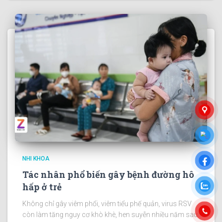
NHI KHOA
Tác nhân phổ biến gây bệnh đường hô
hấp ở trẻ
Không chỉ gây viêm phổi, viêm tiểu phế quản, virus RSV
còn làm tăng nguy cơ khò khè, hen suyễn nhiều năm sau.