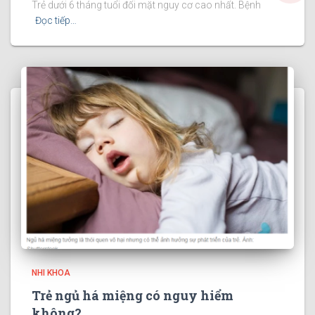
Trẻ dưới 6 tháng tuổi đối mặt nguy cơ cao nhất. Bệnh
Đọc tiếp…
NHI KHOA
Trẻ ngủ há miệng có nguy hiểm
không?