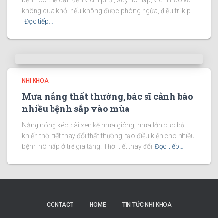
bệnh có thể dẫn đến viêm phổi, suy hô hấp, viêm não và
không qua khỏi nếu không được phòng ngừa, điều trị kịp
Đọc tiếp…
NHI KHOA
Mưa nắng thất thường, bác sĩ cảnh báo
nhiều bệnh sắp vào mùa
Nắng nóng kéo dài xen kẽ mưa giông, mưa lớn cục bộ
khiến thời tiết thay đổi thất thường, tạo điều kiện cho nhiều
bệnh hô hấp ở trẻ gia tăng. Thời tiết thay đổi
Đọc tiếp…
CONTACT
HOME
TIN TỨC NHI KHOA