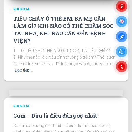
NHI KHOA
TIÊU CHẢY Ở TRẺ EM: BA MẸ CẦN
LÀM GÌ? KHI NÀO CÓ THỂ CHĂM SÓC
TẠI NHÀ, KHI NÀO CẦN ĐẾN BỆNH
VIỆN?
1. ĐI TIÊU NHƯ THẾ NÀO ĐƯỢC GỌI LÀ TIÊU CHẢY?
Ø Như thế nào là đi tiêu bình thường ở trẻ em? Thói quen
đi tiêu ở trẻ em sẽ thay đổi tuỳ thuộc vào độ tuổi và chế
Đọc tiếp…
NHI KHOA
Cúm – Đâu là điều đáng sợ nhất
Cúm mùa không đơn thuần là cảm lạnh. Theo bác sĩ,