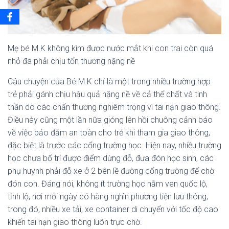
Mẹ bé M.K không kìm được nước mắt khi con trai còn quá
nhỏ đã phải chịu tổn thương nặng nề
Câu chuyện của Bé M.K chỉ là một trong nhiều trường hợp
trẻ phải gánh chịu hậu quả nặng nề về cả thể chất và tinh
thần do các chấn thương nghiêm trọng vì tai nạn giao thông.
Điều này cũng một lần nữa gióng lên hồi chuông cảnh báo
về việc bảo đảm an toàn cho trẻ khi tham gia giao thông,
đặc biệt là trước các cổng trường học. Hiện nay, nhiều trường
học chưa bố trí được điểm dừng đỗ, đưa đón học sinh, các
phụ huynh phải đỗ xe ở 2 bên lề đường cổng trường để chờ
đón con. Đáng nói, không ít trường học nằm ven quốc lộ,
tỉnh lộ, nơi mỗi ngày có hàng nghìn phương tiện lưu thông,
trong đó, nhiều xe tải, xe container di chuyển với tốc độ cao
khiến tai nạn giao thông luôn trực chờ.