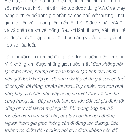
Hiện tại, sau hơn một tuần điều trị, bệnh nhi tỉnh táo, không
sốt, mỏm cụt khô. Trẻ vẫn tiếp tục được dùng V.A.C và thay
băng định kỳ để đánh giá phần da che phủ vết thương. Thời
gian tới nếu vết thương tiến triển tốt, trẻ sẽ được tháo V.A.C
và vá phần da khuyết hổng. Sau khi lành thương vài tuần, trẻ
sẽ được tư vấn tập phục hồi chức năng và lắp chân giả phù
hợp với lứa tuổi.
Lặng người nhìn con thơ đang nằm trên giường bệnh, mẹ bé
M.K không kìm được những giọt nước mắt “
C
on không nối
lại được chân
,
nhưng
nhờ các bác sĩ tận tình cứu chữa
nên
giữ được khớp gối để sau này lắp chân giả con có thể
di chuyển dễ dàng, thuận lợi hơn
…Tuy nhiên, con còn quá
nhỏ, bây giờ chân như vậy cũng sẽ
thiệt thòi với bạn bè
cùng trang lứ
a…Đây là một bài học lớn đối với gia đình tôi
cũng như với tất cả mọi người. Tôi mong ông, bà, bố,
mẹ
cần giám sát chặt chẽ, dắt tay con khi
qua đường
.
Người tham gia giao thông cần
đi đúng làn đường
. C
ác
trường có điểm
đỗ
xe đúng nơi quy định, k
hông
nên để