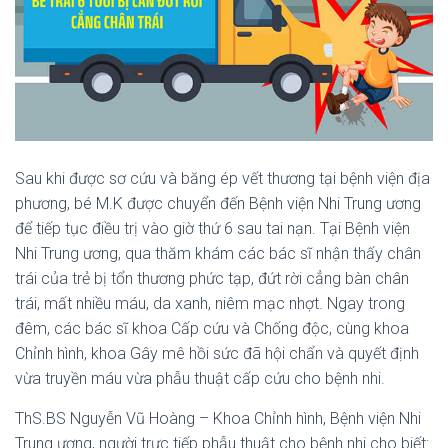
Sau khi được sơ cứu và băng ép vết thương tại bệnh viện địa
phương, bé M.K được chuyển đến Bệnh viện Nhi Trung ương
để tiếp tục điều trị vào giờ thứ 6 sau tai nạn. Tại Bệnh viện
Nhi Trung ương, qua thăm khám các bác sĩ nhận thấy chân
trái của trẻ bị tổn thương phức tạp, đứt rời cẳng bàn chân
trái, mất nhiều máu, da xanh, niêm mạc nhợt. Ngay trong
đêm, các bác sĩ khoa Cấp cứu và Chống độc, cùng khoa
Chỉnh hình, khoa Gây mê hồi sức đã hội chẩn và quyết định
vừa truyền máu vừa phẫu thuật cấp cứu cho bệnh nhi.
ThS.BS Nguyễn Vũ Hoàng – Khoa Chỉnh hình, Bệnh viện Nhi
Trung ương, người trực tiếp phẫu thuật cho bệnh nhi cho biết: