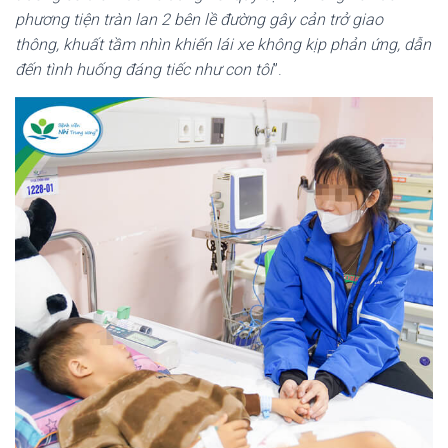
phương
tiện
tràn lan
2 bên
lề đường gây cản trở giao
thông
,
khuất tầm nhìn khiến
lái xe không kịp phản ứng
, dẫn
đến tình huống đáng tiếc như con
tôi
”.