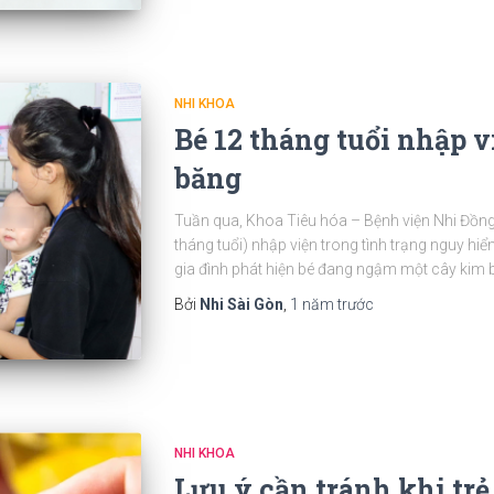
NHI KHOA
Bé 12 tháng tuổi nhập v
băng
Tuần qua, Khoa Tiêu hóa – Bệnh viện Nhi Đồng 2
tháng tuổi) nhập viện trong tình trạng nguy hi
gia đình phát hiện bé đang ngậm một cây kim 
Bởi
Nhi Sài Gòn
,
1 năm
trước
NHI KHOA
Lưu ý cần tránh khi trẻ 