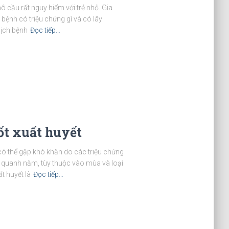
 cầu rất nguy hiểm với trẻ nhỏ. Gia
i bệnh có triệu chứng gì và có lây
ịch bệnh
Đọc tiếp…
sốt xuất huyết
t có thể gặp khó khăn do các triệu chứng
a quanh năm, tùy thuộc vào mùa và loại
t huyết là
Đọc tiếp…