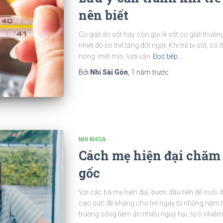
nên biết
Co giật do sốt hay còn gọi là sốt co giật thường
nhiệt độ cơ thể tăng đột ngột. Khi trẻ bị sốt, có
nóng. mệt mỏi, lười vận
Đọc tiếp…
Bởi
Nhi Sài Gòn
,
1 năm
trước
NHI KHOA
Cách mẹ hiện đại chăm 
gốc
Với các bà mẹ hiện đại, bước đầu tiên để nuôi 
cao sức đề kháng cho trẻ ngay từ những năm t
trường sống tiềm ẩn nhiều nguy hại, từ ô nhiễ