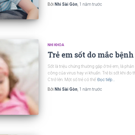
Bởi
Nhi Sài Gòn
,
1 năm
trước
NHI KHOA
Trẻ em sốt do mắc bệnh
Sốt là triệu chứng thường gặp ở trẻ em, là phản
công của virus hay vi khuẩn. Trẻ bị sốt khi đo t
C trở lên. Một số trẻ có thể
Đọc tiếp…
Bởi
Nhi Sài Gòn
,
1 năm
trước