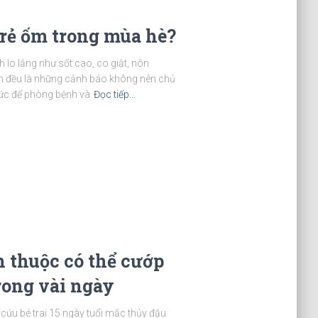
trẻ ốm trong mùa hè?
 lo lắng như sốt cao, co giật, nôn
hân đều là những cảnh báo không nên chủ
hức để phòng bệnh và
Đọc tiếp…
 thuộc có thể cướp
rong vài ngày
 cứu bé trai 15 ngày tuổi mắc thủy đậu