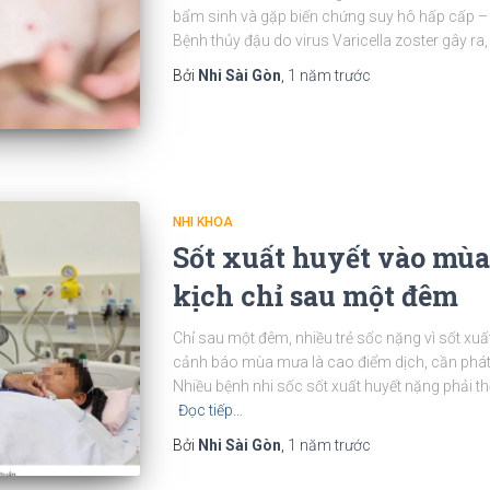
bẩm sinh và gặp biến chứng suy hô hấp cấp – 
Bệnh thủy đậu do virus Varicella zoster gây ra,
Bởi
Nhi Sài Gòn
,
1 năm
trước
NHI KHOA
Sốt xuất huyết vào mùa
kịch chỉ sau một đêm
Chỉ sau một đêm, nhiều trẻ sốc nặng vì sốt xuấ
cảnh báo mùa mưa là cao điểm dịch, cần phát
Nhiều bệnh nhi sốc sốt xuất huyết nặng phải t
Đọc tiếp…
Bởi
Nhi Sài Gòn
,
1 năm
trước