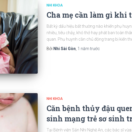
NHI KHOA
Cha mẹ cần làm gì khi 
Bất kỳ dấu hiệu bất thường nào khiến phụ huynh
nhiều, tiêu chảy, khó thở hay phát ban toàn t
quan. Phụ huynh cần chủ động trang bị kiến t
Bởi
Nhi Sài Gòn
,
1 năm
trước
NHI KHOA
Căn bệnh thủy đậu quen
sinh mạng trẻ sơ sinh t
Tại Bệnh viện Sản Nhi Nghệ An, các bác sĩ vừa