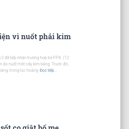
iện vì nuốt phải kim
 đã tiếp nhận trường hợp bé P.P.K. (12
ểm do nuốt một cây kim băng. Trước đó,
băng, trong lúc hoảng
Đọc tiếp…
sốt co giật bố mẹ