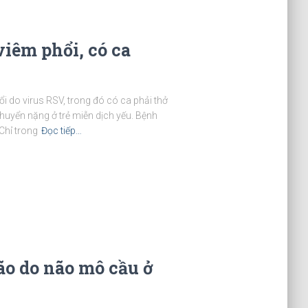
viêm phổi, có ca
hổi do virus RSV, trong đó có ca phải thở
huyển nặng ở trẻ miễn dịch yếu. Bệnh
Chỉ trong
Đọc tiếp…
o do não mô cầu ở