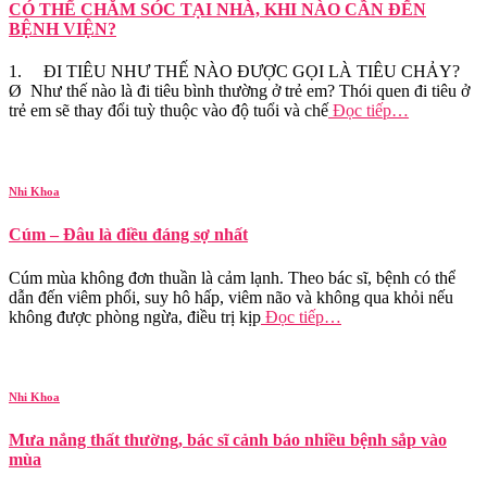
CÓ THỂ CHĂM SÓC TẠI NHÀ, KHI NÀO CẦN ĐẾN
BỆNH VIỆN?
1. ĐI TIÊU NHƯ THẾ NÀO ĐƯỢC GỌI LÀ TIÊU CHẢY?
Ø Như thế nào là đi tiêu bình thường ở trẻ em? Thói quen đi tiêu ở
trẻ em sẽ thay đổi tuỳ thuộc vào độ tuổi và chế
Đọc tiếp…
Nhi Khoa
Cúm – Đâu là điều đáng sợ nhất
Cúm mùa không đơn thuần là cảm lạnh. Theo bác sĩ, bệnh có thể
dẫn đến viêm phổi, suy hô hấp, viêm não và không qua khỏi nếu
không được phòng ngừa, điều trị kịp
Đọc tiếp…
Nhi Khoa
Mưa nắng thất thường, bác sĩ cảnh báo nhiều bệnh sắp vào
mùa