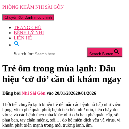
PHÒNG KHÁM NHI SÀI GÒN
Chuyển đổi Danh mục chính
TRANG CHỦ
BỆNH LÝ NHI
LIÊN HỆ
Search for:
Search Button
Trẻ ốm trong mùa lạnh: Dấu
hiệu ‘cờ đỏ’ cần đi khám ngay
Đăng bởi
Nhi Sài Gòn
vào
20/01/2026
20/01/2026
Thời tiết chuyển lạnh khiến trẻ dễ mắc các bệnh hô hấp như viêm
họng, viêm phế quản phổi; bệnh tiêu hóa như nôn, tiêu chảy do
virus; và các bệnh theo mùa khác như cơn hen phế quản cấp, sốt
phát ban, tay chân miệng, sởi,… do hệ miễn dịch yếu và virus, vi
khuẩn phát triển mạnh trong môi trường lạnh, ẩm.