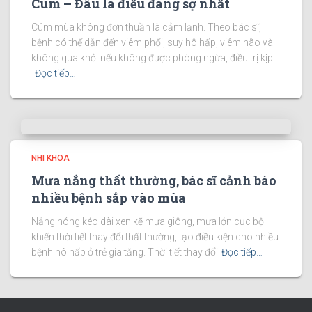
Cúm – Đâu là điều đáng sợ nhất
Cúm mùa không đơn thuần là cảm lạnh. Theo bác sĩ,
bệnh có thể dẫn đến viêm phổi, suy hô hấp, viêm não và
không qua khỏi nếu không được phòng ngừa, điều trị kịp
Đọc tiếp…
NHI KHOA
Mưa nắng thất thường, bác sĩ cảnh báo
nhiều bệnh sắp vào mùa
Nắng nóng kéo dài xen kẽ mưa giông, mưa lớn cục bộ
khiến thời tiết thay đổi thất thường, tạo điều kiện cho nhiều
bệnh hô hấp ở trẻ gia tăng. Thời tiết thay đổi
Đọc tiếp…