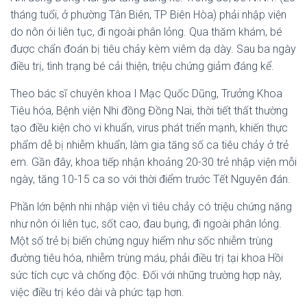
tháng tuổi, ở phường Tân Biên, TP Biên Hòa) phải nhập viện
do nôn ói liên tục, đi ngoài phân lỏng. Qua thăm khám, bé
được chẩn đoán bị tiêu chảy kèm viêm dạ dày. Sau ba ngày
điều trị, tình trạng bé cải thiện, triệu chứng giảm đáng kể.
Theo bác sĩ chuyên khoa I Mạc Quốc Dũng, Trưởng Khoa
Tiêu hóa, Bệnh viện Nhi đồng Đồng Nai, thời tiết thất thường
tạo điều kiện cho vi khuẩn, virus phát triển mạnh, khiến thực
phẩm dễ bị nhiễm khuẩn, làm gia tăng số ca tiêu chảy ở trẻ
em. Gần đây, khoa tiếp nhận khoảng 20-30 trẻ nhập viện mỗi
ngày, tăng 10-15 ca so với thời điểm trước Tết Nguyên đán.
Phần lớn bệnh nhi nhập viện vì tiêu chảy có triệu chứng nặng
như nôn ói liên tục, sốt cao, đau bụng, đi ngoài phân lỏng.
Một số trẻ bị biến chứng nguy hiểm như sốc nhiễm trùng
đường tiêu hóa, nhiễm trùng máu, phải điều trị tại khoa Hồi
sức tích cực và chống độc. Đối với những trường hợp này,
việc điều trị kéo dài và phức tạp hơn.