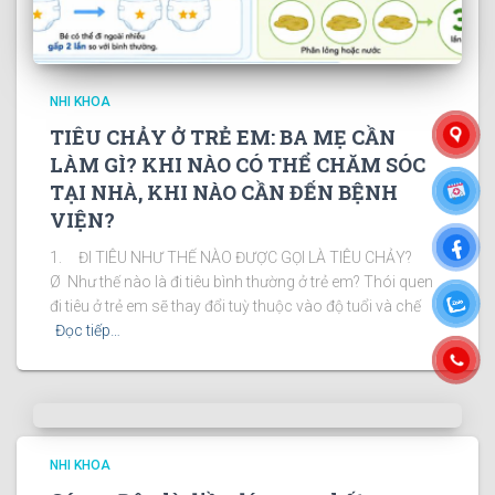
NHI KHOA
TIÊU CHẢY Ở TRẺ EM: BA MẸ CẦN
LÀM GÌ? KHI NÀO CÓ THỂ CHĂM SÓC
TẠI NHÀ, KHI NÀO CẦN ĐẾN BỆNH
VIỆN?
1. ĐI TIÊU NHƯ THẾ NÀO ĐƯỢC GỌI LÀ TIÊU CHẢY?
Ø Như thế nào là đi tiêu bình thường ở trẻ em? Thói quen
đi tiêu ở trẻ em sẽ thay đổi tuỳ thuộc vào độ tuổi và chế
Đọc tiếp…
NHI KHOA