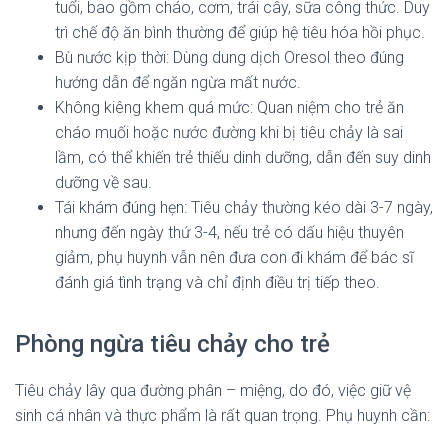
tuổi, bao gồm cháo, cơm, trái cây, sữa công thức. Duy
trì chế độ ăn bình thường để giúp hệ tiêu hóa hồi phục.
Bù nước kịp thời: Dùng dung dịch Oresol theo đúng
hướng dẫn để ngăn ngừa mất nước.
Không kiêng khem quá mức: Quan niệm cho trẻ ăn
cháo muối hoặc nước đường khi bị tiêu chảy là sai
lầm, có thể khiến trẻ thiếu dinh dưỡng, dẫn đến suy dinh
dưỡng về sau.
Tái khám đúng hẹn: Tiêu chảy thường kéo dài 3-7 ngày,
nhưng đến ngày thứ 3-4, nếu trẻ có dấu hiệu thuyên
giảm, phụ huynh vẫn nên đưa con đi khám để bác sĩ
đánh giá tình trạng và chỉ định điều trị tiếp theo.
Phòng ngừa tiêu chảy cho trẻ
Tiêu chảy lây qua đường phân – miệng, do đó, việc giữ vệ
sinh cá nhân và thực phẩm là rất quan trọng. Phụ huynh cần: