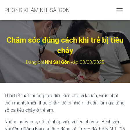
PHÒNG KHÁM NHI SÀI GÒN
C
H
U
Y
Ể
Chăm sóc đúng cách khi trẻ bị tiêu
N
Đ
chảy
Ổ
I
Đăng bởi
Nhi Sài Gòn
vào
03/03/2025
D
A
N
H
M
Ụ
Thời tiết thất thường tạo điều kiện cho vi khuẩn, virus phát
C
triển mạnh, khiến thực phẩm dễ bị nhiễm khuẩn, làm gia tăng
C
H
số ca tiêu chảy ở trẻ em.
Í
N
Những ngày qua, số trẻ nhập viện vì tiêu chảy tại Bệnh viện
H
Nhi đồng Đồng Nai gia tăng đáng kể. Trong đó, bé N.N.T. (25