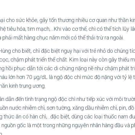
 hại cho sức khỏe, gây tổn thương nhiều cơ quan như thần ki
 hệ tiêu hóa, tim mạch,…Khi vào cơ thể, chì có thể tích lũy lâ
à phải mất hàng chục năm mới có thể thải trừ ra ngoài.
ùng cho biết, chì đặc biệt nguy hại với trẻ nhỏ do chúng tí
i cọc, chậm phát triển thể chất. Kim loại này còn gây thiếu 
g hồi phục dẫn tới các di chứng nặng nề như chậm phát triển
áu lớn hơn 70 µg/dL là ngộ độc chì mức độ nặng với tỷ lệ 
hần kinh trung ương.
n dẫn đến tình trạng ngộ độc chì như tiếp xúc với môi trư
uồn nước nhiễm chì, sơn tường, xăng dầu nhiễm chì, pin, đ
g thức ăn có hàn chì,…đặc biệt, dùng các loại thuốc nam đư
 nguồn gốc là một trong những nguyên nhân hàng đầu và ph
m.