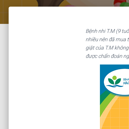
Bệnh nhi T.M (9 tuổi
nhiều nên đã mua t
giật của T.M không 
được chẩn đoán ng