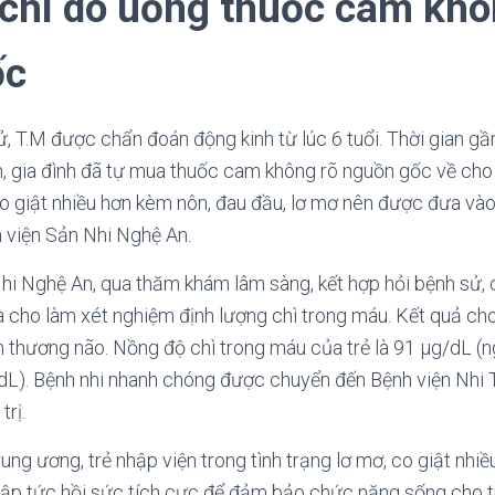
chì do uống thuốc cam khô
ốc
ử, T.M được chẩn đoán động kinh từ lúc 6 tuổi. Thời gian gầ
ên, gia đình đã tự mua thuốc cam không rõ nguồn gốc về cho
co giật nhiều hơn kèm nôn, đau đầu, lơ mơ nên được đưa vào
 viện Sản Nhi Nghệ An.
hi Nghệ An, qua thăm khám lâm sàng, kết hợp hỏi bệnh sử, 
và cho làm xét nghiệm định lượng chì trong máu. Kết quả ch
ổn thương não. Nồng độ chì trong máu của trẻ là 91 µg/dL 
dL). Bệnh nhi nhanh chóng được chuyển đến Bệnh viện Nhi 
trị.
ung ương, trẻ nhập viện trong tình trạng lơ mơ, co giật nhiều
 lập tức hồi sức tích cực để đảm bảo chức năng sống cho tr