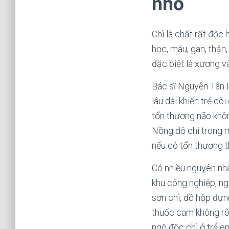
nhỏ
Chì là chất rất độc
học, máu, gan, thận,
đặc biệt là xương v
Bác sĩ Nguyễn Tân H
lâu dài khiến trẻ cò
tổn thương não khôn
Nồng độ chì trong m
nếu có tổn thương t
Có nhiều nguyên nhâ
khu công nghiệp, ng
sơn chì, đồ hộp đựn
thuốc cam không rõ
ngộ độc chì ở trẻ e