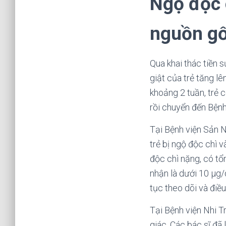
Ngộ độc 
nguồn g
Qua khai thác tiền s
giật của trẻ tăng l
khoảng 2 tuần, trẻ 
rồi chuyển đến Bệnh
Tại Bệnh viện Sản N
trẻ bị ngộ độc chì 
độc chì nặng, có t
nhận là dưới 10 µg/
tục theo dõi và điều 
Tại Bệnh viện Nhi Tr
giác. Các bác sĩ đã