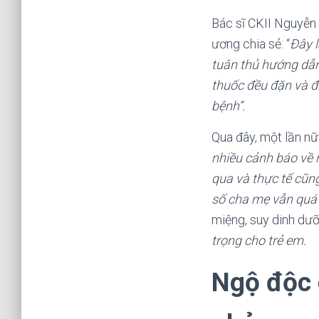
Bác sĩ CKII Nguyễn
ương chia sẻ: “
Đây l
tuân thủ hướng dẫn
thuốc đều đặn và đ
bệnh”.
Qua đây, một lần n
nhiều cảnh báo về 
qua và thực tế cũng
số
cha
mẹ
vẫn quá 
miệng, suy dinh dư
trọng cho trẻ
em.
Ngộ độc 