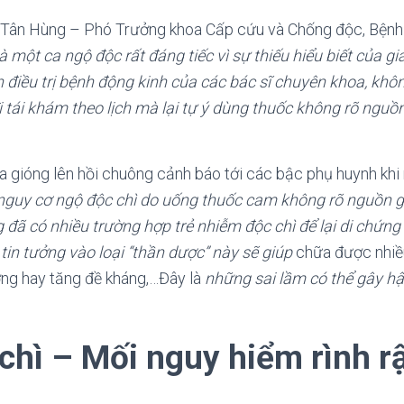
 Tân Hùng – Phó Trưởng khoa Cấp cứu và Chống độc, Bệnh 
à một ca ngộ độc rất đáng tiếc vì sự thiếu hiểu biết của gi
 điều trị bệnh động kinh của các bác sĩ chuyên khoa, khô
i tái khám theo lịch mà lại tự ý dùng thuốc không rõ nguồ
ữa gióng lên hồi chuông cảnh báo tới các bậc phụ huynh kh
nguy cơ ngộ độc chì do uống thuốc cam không rõ nguồn 
 đã có nhiều trường hợp trẻ nhiễm độc chì để lại di chứn
tin tưởng vào loại “thần dược” này
sẽ giúp
chữa được nhiều
ỡng hay tăng đề kháng,…Đây là
n
hững sai lầm có thể gây h
chì – Mối nguy hiểm rình rậ