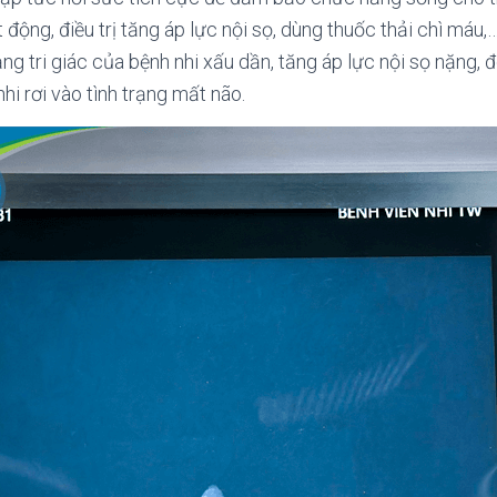
động, điều trị tăng áp lực nội sọ, dùng thuốc thải chì máu,
trạng tri giác của bệnh nhi xấu dần, tăng áp lực nội sọ nặng
hi rơi vào tình trạng mất não.