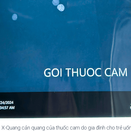
 X-Quang cản quang của thuốc cam do gia đình cho trẻ uố