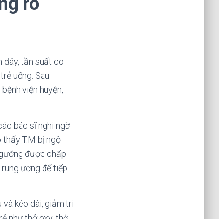
ng rõ
n đây, tần suất co
 trẻ uống. Sau
 bệnh viện huyện,
các bác sĩ nghi ngờ
o thấy T.M bị ngộ
(ngưỡng được chấp
Trung ương để tiếp
 và kéo dài, giảm tri
ẻ như thở oxy, thở