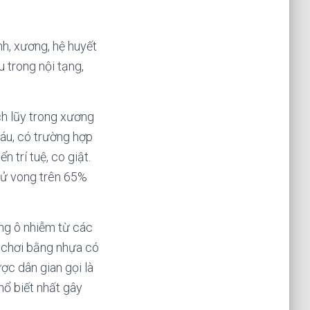
nh, xương, hệ huyết
u trong nội tạng,
ch lũy trong xương
máu, có trường hợp
 trí tuệ, co giật.
tử vong trên 65%
ờng ô nhiễm từ các
ồ chơi bằng nhựa có
ợc dân gian gọi là
ổ biết nhất gây