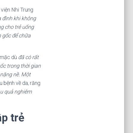
viện Nhi Trung
a đình khi không
ng cho trẻ uống
n gốc để chữa
i mặc dù
đã có rất
gố
c trong thời gian
g nặng nề. Một
 bệnh về da, răng
ậu quả nghiêm
p trẻ