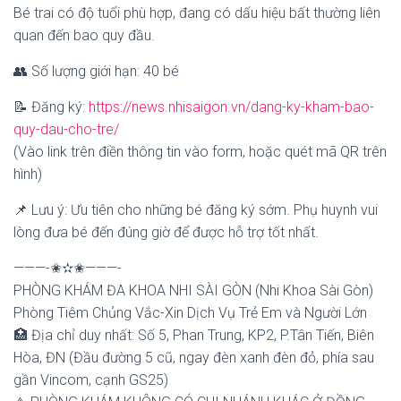
Bé trai có độ tuổi phù hợp, đang có dấu hiệu bất thường liên
quan đến bao quy đầu.
👥 Số lượng giới hạn: 40 bé
📝 Đăng ký:
https://news.nhisaigon.vn/dang-ky-kham-bao-
quy-dau-cho-tre/
(Vào link trên điền thông tin vào form, hoặc quét mã QR trên
hình)
📌 Lưu ý: Ưu tiên cho những bé đăng ký sớm. Phụ huynh vui
lòng đưa bé đến đúng giờ để được hỗ trợ tốt nhất.
———-✬✫✬———-
PHÒNG KHÁM ĐA KHOA NHI SÀI GÒN (Nhi Khoa Sài Gòn)
Phòng Tiêm Chủng Vắc-Xin Dịch Vụ Trẻ Em và Người Lớn
🏥 Địa chỉ duy nhất: Số 5, Phan Trung, KP2, P.Tân Tiến, Biên
Hòa, ĐN (Đầu đường 5 cũ, ngay đèn xanh đèn đỏ, phía sau
gần Vincom, cạnh GS25)