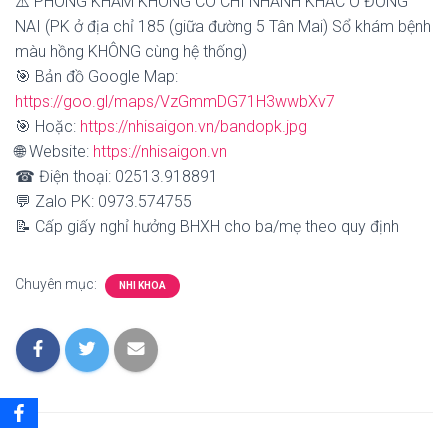
⚠️ PHÒNG KHÁM KHÔNG CÓ CHI NHÁNH KHÁC Ở ĐỒNG
NAI (PK ở địa chỉ 185 (giữa đường 5 Tân Mai) Sổ khám bệnh
màu hồng KHÔNG cùng hệ thống)
🎯 Bản đồ Google Map:
https://goo.gl/maps/VzGmmDG71H3wwbXv7
🎯 Hoặc:
https://nhisaigon.vn/bandopk.jpg
🌐 Website:
https://nhisaigon.vn
☎ Điện thoại: 02513.918891
💬 Zalo PK: 0973.574755
📝 Cấp giấy nghỉ hưởng BHXH cho ba/mẹ theo quy định
Chuyên mục:
NHI KHOA