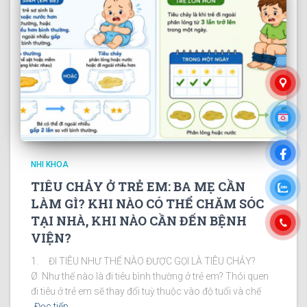
NHI KHOA
TIÊU CHẢY Ở TRẺ EM: BA MẸ CẦN
LÀM GÌ? KHI NÀO CÓ THỂ CHĂM SÓC
TẠI NHÀ, KHI NÀO CẦN ĐẾN BỆNH
VIỆN?
1. ĐI TIÊU NHƯ THẾ NÀO ĐƯỢC GỌI LÀ TIÊU CHẢY?
Ø Như thế nào là đi tiêu bình thường ở trẻ em? Thói quen
đi tiêu ở trẻ em sẽ thay đổi tuỳ thuộc vào độ tuổi và chế
Đọc tiếp…