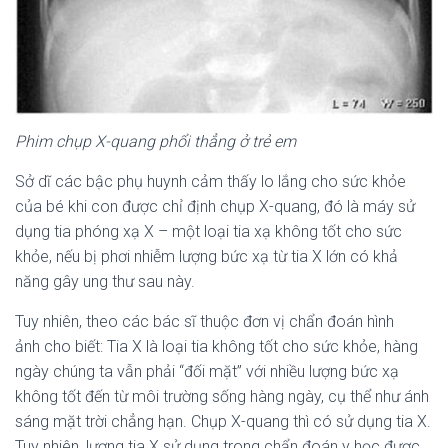
Phim chụp X-quang phổi thẳng ở trẻ em
Sở dĩ các bậc phụ huynh cảm thấy lo lắng cho sức khỏe
của bé khi con được chỉ định chụp X-quang, đó là máy sử
dụng tia phóng xạ X – một loại tia xạ không tốt cho sức
khỏe, nếu bị phơi nhiễm lượng bức xạ từ tia X lớn có khả
năng gây ung thư sau này.
Tuy nhiên, theo các bác sĩ thuộc đơn vị chẩn đoán hình
ảnh cho biết: Tia X là loại tia không tốt cho sức khỏe, hàng
ngày chúng ta vẫn phải “đối mặt” với nhiều lượng bức xạ
không tốt đến từ môi trường sống hàng ngày, cụ thể như ánh
sáng mặt trời chẳng hạn. Chụp X-quang thì có sử dụng tia X.
Tuy nhiên, lượng tia X sử dụng trong chẩn đoán y học được