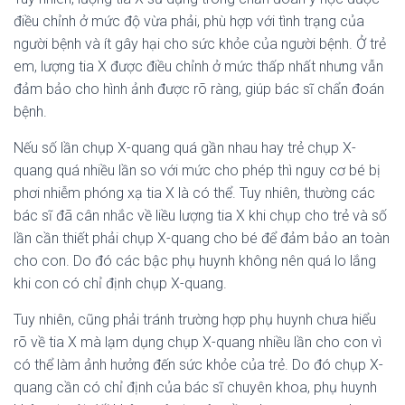
điều chỉnh ở mức độ vừa phải, phù hợp với tình trạng của
người bệnh và ít gây hại cho sức khỏe của người bệnh. Ở trẻ
em, lượng tia X được điều chỉnh ở mức thấp nhất nhưng vẫn
đảm bảo cho hình ảnh được rõ ràng, giúp bác sĩ chẩn đoán
bệnh.
Nếu số lần chụp X-quang quá gần nhau hay trẻ chụp X-
quang quá nhiều lần so với mức cho phép thì nguy cơ bé bị
phơi nhiễm phóng xạ tia X là có thể. Tuy nhiên, thường các
bác sĩ đã cân nhắc về liều lượng tia X khi chụp cho trẻ và số
lần cần thiết phải chụp X-quang cho bé để đảm bảo an toàn
cho con. Do đó các bậc phụ huynh không nên quá lo lắng
khi con có chỉ định chụp X-quang.
Tuy nhiên, cũng phải tránh trường hợp phụ huynh chưa hiểu
rõ về tia X mà lạm dụng chụp X-quang nhiều lần cho con vì
có thể làm ảnh hưởng đến sức khỏe của trẻ. Do đó chụp X-
quang cần có chỉ định của bác sĩ chuyên khoa, phụ huynh