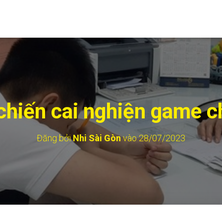
chiến cai nghiện game c
Đăng bởi
Nhi Sài Gòn
vào
28/07/2023