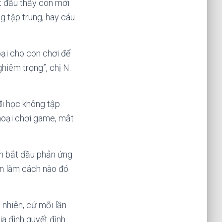
ắt đầu thấy con mới
ng tập trung, hay cáu
oại cho con chơi để
hiêm trọng”, chị N.
đi học không tập
thoại chơi game, mắt
con bắt đầu phản ứng
ẫn làm cách nào đó
 nhiên, cứ mỗi lần
ia đình quyết định