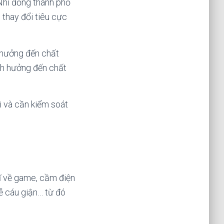
Nhi đồng thành phố
 thay đổi tiêu cực
h hưởng đến chất
ảnh hưởng đến chất
i và cần kiểm soát
ĩ về game, cầm điện
dễ cáu giận… từ đó