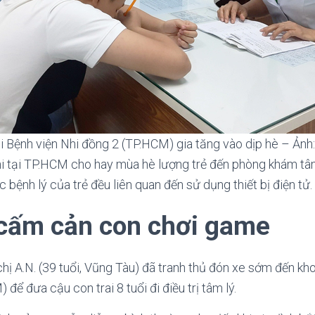
 tại Bệnh viện Nhi đồng 2 (TP.HCM) gia tăng vào dịp hè – Ả
i tại TP.HCM cho hay mùa hè lượng trẻ đến phòng khám tâm 
bệnh lý của trẻ đều liên quan đến sử dụng thiết bị điện tử.
cấm cản con chơi game
ị A.N. (39 tuổi, Vũng Tàu) đã tranh thủ đón xe sớm đến kho
để đưa cậu con trai 8 tuổi đi điều trị tâm lý.