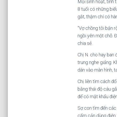
Mọi sinh hoạt, tính 
8 tuổi có những biểu
gắt, thậm chí có hà
“Vợ chồng tôi bận r
ngồi yên một chỗ. Đ
chia sẻ.
Chị N. cho hay ban 
trung nghe giảng. K
dán vào màn hình, 
Chị liền tìm cách đổ
bằng thái độ cáu gắ
để có mật khẩu điện
Sợ con tìm đến các 
cấm cản dùng điện th