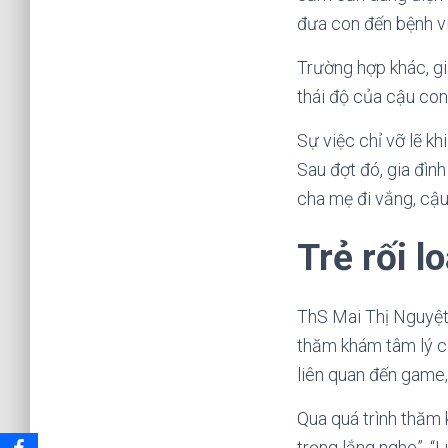
đưa con đến bệnh việ
Trường hợp khác, gi
thái độ của cậu con
Sự việc chỉ vỡ lẽ kh
Sau đợt đó, gia đìn
cha mẹ đi vắng, cậu
Trẻ rối l
ThS Mai Thị Nguyệt
thăm khám tâm lý có
liên quan đến game, 
Qua quá trình thăm
trọng lắng nghe”, “