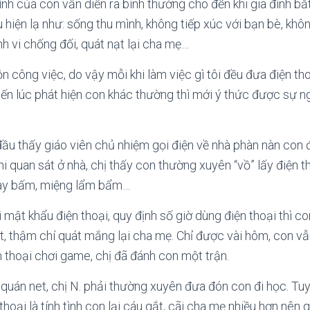
tình của con vẫn diễn ra bình thường cho đến khi gia đình b
 hiện lạ như: sống thu mình, không tiếp xúc với bạn bè, khô
nh vi chống đối, quát nạt lại cha mẹ…
ộn công việc, do vậy mỗi khi làm việc gì tôi đều đưa điện th
ến lúc phát hiện con khác thường thì mới ý thức được sự ng
đầu thấy giáo viên chủ nhiệm gọi điện về nhà phàn nàn con 
hi quan sát ở nhà, chị thấy con thường xuyên “vồ” lấy điện 
tay bấm, miệng lẩm bẩm…
i mật khẩu điện thoại, quy định số giờ dùng điện thoại thì 
t, thậm chí quát mắng lại cha mẹ. Chỉ được vài hôm, con v
 thoại chơi game, chị đã đánh con một trận.
quán net, chị N. phải thường xuyên đưa đón con đi học. Tuy
oại là tính tình con lại cáu gắt, cãi cha mẹ nhiều hơn nên g