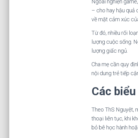
Ngoài nghiện game,
– cho hay hậu quả c
về mặt cảm xúc của 
Từ đó, nhiều rối lo
lượng cuộc sống. Ng
lượng giấc ngủ.
Cha mẹ cần quy định
nội dung trẻ tiếp cậ
Các biểu
Theo ThS Nguyệt, m
thoại liên tục, khi 
bỏ bê học hành hoặ