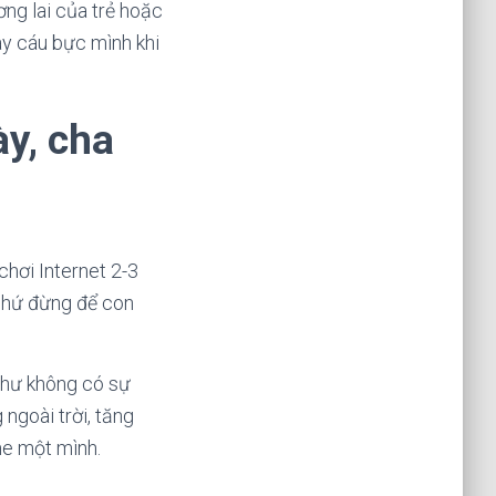
ơng lai của trẻ hoặc
hay cáu bực mình khi
ày, cha
hơi Internet 2-3
 chứ đừng để con
 như không có sự
 ngoài trời, tăng
me một mình.