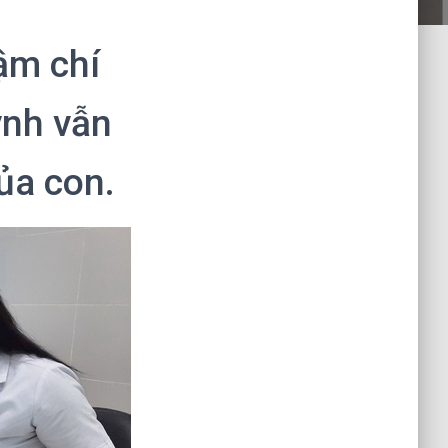
hậm chí
ynh vẫn
ủa con.