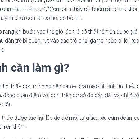
 quan tâm đến con”, “Con cảm thấy rất buồn rất bí mà không 
huynh chửi con là “Đồ hư, đồ bỏ đi”…
 rằng khi bước vào thế giới ảo trẻ có thể thể hiện được giá
lâu dần trẻ bị cuốn hút vào các trò chơi game hoặc bị lôi k
e.
h cần làm gì?
 khi thấy con mình nghiện game cha mẹ bình tĩnh tìm hiểu 
n, đồng quan điểm với con, trên cơ sở đó dẫn dắt và chỉ đư
 lối.
 ý thức được tác hại lúc đó trẻ mới tự giác, nếu cấm đoán, c
ối ren thêm.