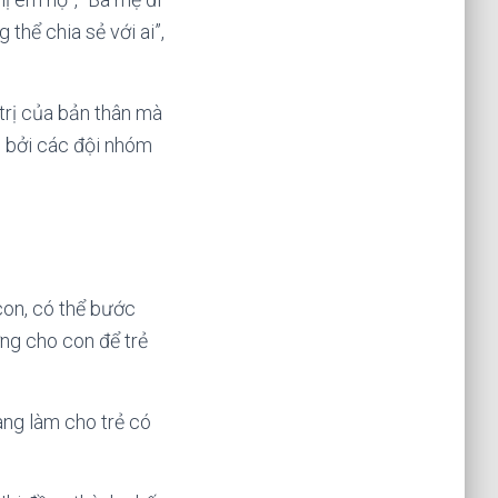
thể chia sẻ với ai”,
 trị của bản thân mà
éo bởi các đội nhóm
con, có thể bước
ờng cho con để trẻ
àng làm cho trẻ có