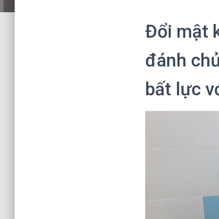
Đổi mật k
đánh chử
bất lực v