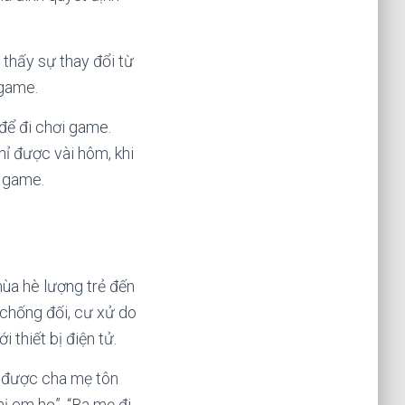
 thấy sự thay đổi từ
 game.
 để đi chơi game.
ỉ được vài hôm, khi
i game.
ùa hè lượng trẻ đến
 chống đối, cư xử do
 thiết bị điện tử.
g được cha mẹ tôn
ị em họ”, “Ba mẹ đi