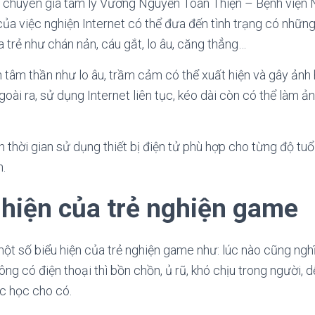
 chuyên gia tâm lý Vương Nguyễn Toàn Thiện – Bệnh viện 
ủa việc nghiện Internet có thể đưa đến tình trạng có những
trẻ như chán nản, cáu gắt, lo âu, căng thẳng…
ạn tâm thần như lo âu, trầm cảm có thể xuất hiện và gây ản
oài ra, sử dụng Internet liên tục, kéo dài còn có thể làm 
 thời gian sử dụng thiết bị điện tử phù hợp cho từng độ tuổ
n.
 hiện của trẻ nghiện game
ột số biểu hiện của trẻ nghiện game như: lúc nào cũng ngh
không có điện thoại thì bồn chồn, ủ rũ, khó chịu trong người, 
c học cho có.