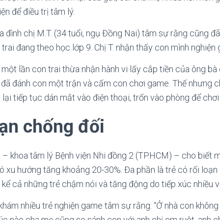
n để điều trị tâm lý.
a đình chị M.T. (34 tuổi, ngụ Đồng Nai) tâm sự rằng cũng đã
 trai đang theo học lớp 9. Chị T. nhận thấy con mình nghiện
i một lần con trai thừa nhận hành vi lấy cắp tiền của ông bà
h đã đánh con một trận và cấm con chơi game. Thế nhưng ch
 lại tiếp tục dán mắt vào điện thoại, trốn vào phòng để chơ
oạn chống đối
 – khoa tâm lý Bệnh viện Nhi đồng 2 (TP.HCM) – cho biết m
 xu hướng tăng khoảng 20-30%. Đa phần là trẻ có rối loạn
kể cả những trẻ chậm nói và tăng động do tiếp xúc nhiều với
 khám nhiều trẻ nghiện game tâm sự rằng: “Ở nhà con khôn
Lúc nào cha mẹ cũng so sánh con với anh chị em ruột, anh ch