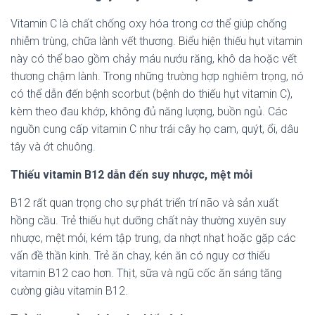
Vitamin C là chất chống oxy hóa trong cơ thể giúp chống
nhiễm trùng, chữa lành vết thương. Biểu hiện thiếu hụt vitamin
này có thể bao gồm chảy máu nướu răng, khô da hoặc vết
thương chậm lành. Trong những trường hợp nghiêm trọng, nó
có thể dẫn đến bệnh scorbut (bệnh do thiếu hụt vitamin C),
kèm theo đau khớp, không đủ năng lượng, buồn ngủ. Các
nguồn cung cấp vitamin C như trái cây họ cam, quýt, ổi, dâu
tây và ớt chuông.
Thiếu vitamin B12 dẫn đến suy nhược, mệt mỏi
B12 rất quan trọng cho sự phát triển trí não và sản xuất
hồng cầu. Trẻ thiếu hụt dưỡng chất này thường xuyên suy
nhược, mệt mỏi, kém tập trung, da nhợt nhạt hoặc gặp các
vấn đề thần kinh. Trẻ ăn chay, kén ăn có nguy cơ thiếu
vitamin B12 cao hơn. Thịt, sữa và ngũ cốc ăn sáng tăng
cường giàu vitamin B12.