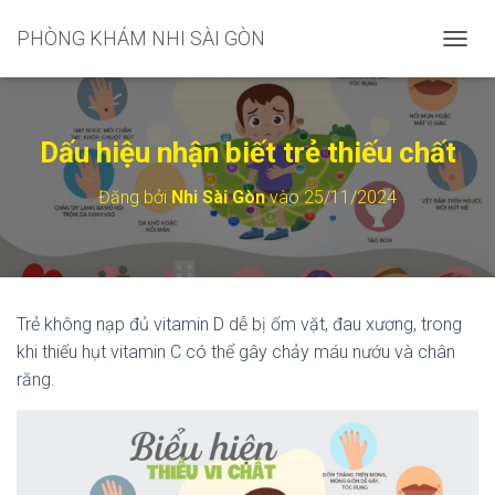
PHÒNG KHÁM NHI SÀI GÒN
C
H
U
Y
Ể
Dấu hiệu nhận biết trẻ thiếu chất
N
Đ
Đăng bởi
Nhi Sài Gòn
vào
25/11/2024
Ổ
I
D
A
N
H
Trẻ không nạp đủ vitamin D dễ bị ốm vặt, đau xương, trong
M
khi thiếu hụt vitamin C có thể gây chảy máu nướu và chân
Ụ
C
răng.
C
H
Í
N
H