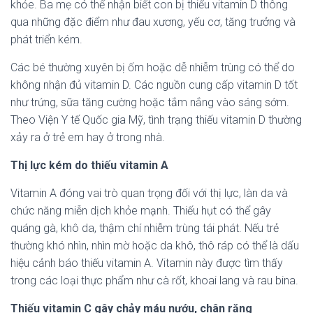
khỏe. Ba mẹ có thể nhận biết con bị thiếu vitamin D thông
qua những đặc điểm như đau xương, yếu cơ, tăng trưởng và
phát triển kém.
Các bé thường xuyên bị ốm hoặc dễ nhiễm trùng có thể do
không nhận đủ vitamin D. Các nguồn cung cấp vitamin D tốt
như trứng, sữa tăng cường hoặc tắm nắng vào sáng sớm.
Theo Viện Y tế Quốc gia Mỹ, tình trạng thiếu vitamin D thường
xảy ra ở trẻ em hay ở trong nhà.
Thị lực kém do thiếu vitamin A
Vitamin A đóng vai trò quan trọng đối với thị lực, làn da và
chức năng miễn dịch khỏe mạnh. Thiếu hụt có thể gây
quáng gà, khô da, thậm chí nhiễm trùng tái phát. Nếu trẻ
thường khó nhìn, nhìn mờ hoặc da khô, thô ráp có thể là dấu
hiệu cảnh báo thiếu vitamin A. Vitamin này được tìm thấy
trong các loại thực phẩm như cà rốt, khoai lang và rau bina.
Thiếu vitamin C gây chảy máu nướu, chân răng