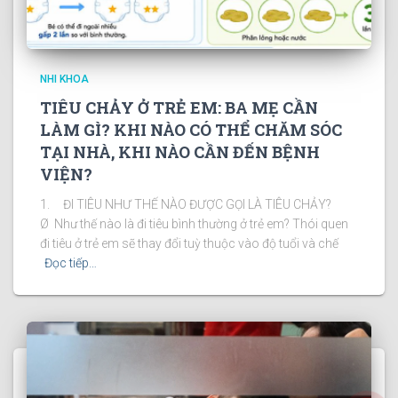
NHI KHOA
TIÊU CHẢY Ở TRẺ EM: BA MẸ CẦN
LÀM GÌ? KHI NÀO CÓ THỂ CHĂM SÓC
TẠI NHÀ, KHI NÀO CẦN ĐẾN BỆNH
VIỆN?
1. ĐI TIÊU NHƯ THẾ NÀO ĐƯỢC GỌI LÀ TIÊU CHẢY?
Ø Như thế nào là đi tiêu bình thường ở trẻ em? Thói quen
đi tiêu ở trẻ em sẽ thay đổi tuỳ thuộc vào độ tuổi và chế
Đọc tiếp…