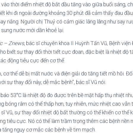
 vào thời điểm nhiệt độ bắt đầu tăng vào giữa buổi sáng, ch
ết khi đi ngoài đường khoảng 30 phút đã cảm thấy đau đầu
ay nắng. Người chị Thuỷ có cảm giác lâng lâng như say rượ
 sung nước mới dần khoẻ lại.
ức – Znews
, bác sĩ chuyên khoa II Huỳnh Tấn Vũ, Bệnh viện
o biết sự thay đổi thời tiết cực đoan, đặc biệt là nhiệt độ 
 tác động tiêu cực đến cơ thể.
o, cơ thể dễ bị mất nước và điện giải do tăng tiết mồ hôi. Đ
với sự thay đổi này, dễ mắc bệnh”, bác sĩ Vũ nói.
báo 53°C là nhiệt độ đo được trên bề mặt hấp thụ nhiệt n
ng bóng râm có thể thấp hơn, tuy nhiên, mức nhiệt cao vẫn t
sĩ Vũ, sự thay đổi nhiệt độ bất thường có thể khiến cơ thể k
g tiêu cực. Nó có thể làm trầm trọng thêm các bệnh nền n
ia tăng nguy cơ mắc các bệnh về tim mạch.