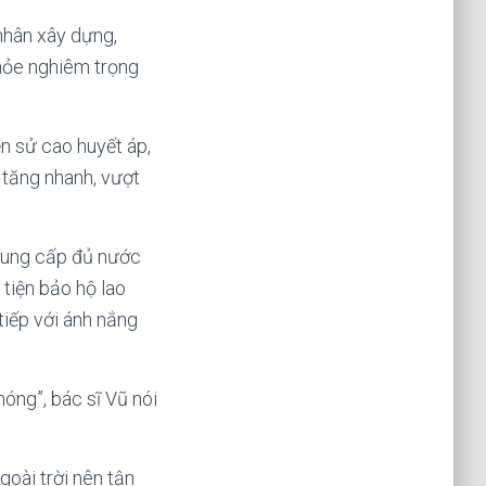
nhân xây dựng,
khỏe nghiêm trọng
ền sử cao huyết áp,
 tăng nhanh, vượt
 cung cấp đủ nước
tiện bảo hộ lao
tiếp với ánh nắng
nóng”, bác sĩ Vũ nói
oài trời nên tận