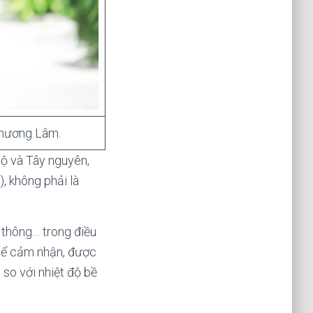
Phương Lâm.
ộ và Tây nguyên,
, không phải là
o thông… trong điều
hể cảm nhận, được
 so với nhiệt độ bề