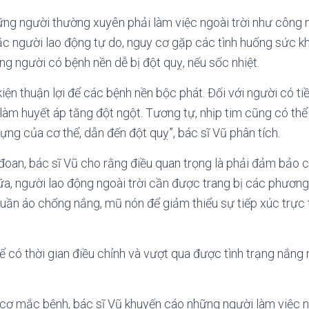
hững người thường xuyên phải làm việc ngoài trời như công 
ặc người lao động tự do, nguy cơ gặp các tình huống sức 
g người có bệnh nền dễ bị đột quỵ, nếu sốc nhiệt.
iện thuận lợi để các bệnh nền bộc phát. Đối với người có ti
 làm huyết áp tăng đột ngột. Tương tự, nhịp tim cũng có thể
ựng của cơ thể, dẫn đến đột quỵ”, bác sĩ Vũ phân tích.
 đoan, bác sĩ Vũ cho rằng điều quan trọng là phải đảm bảo
a, người lao động ngoài trời cần được trang bị các phương 
ần áo chống nắng, mũ nón để giảm thiểu sự tiếp xúc trực 
ể có thời gian điều chỉnh và vượt qua được tình trạng nắng 
cơ mắc bệnh, bác sĩ Vũ khuyến cáo những người làm việc ng