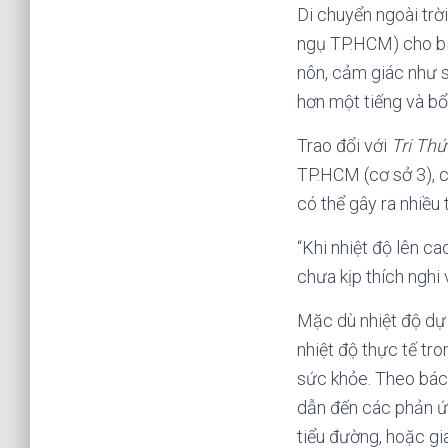
Di chuyển ngoài trời
ngụ TP.HCM) cho bi
nôn, cảm giác như s
hơn một tiếng và bổ
Trao đổi với
Tri Th
TP.HCM (cơ sở 3), ch
có thể gây ra nhiều
“Khi nhiệt độ lên ca
chưa kịp thích nghi 
Mặc dù nhiệt độ dự 
nhiệt độ thực tế tro
sức khỏe. Theo bác 
dẫn đến các phản ứn
tiểu đường, hoặc g