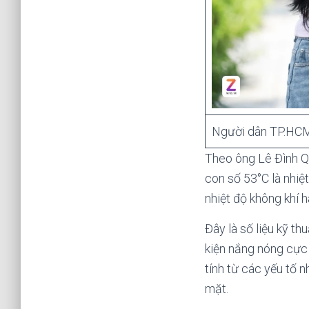
Người dân TP.HCM 
Theo ông Lê Đình Q
con số 53°C là nhiệ
nhiệt độ không khí 
Đây là số liệu kỹ th
kiện nắng nóng cực
tính từ các yếu tố n
mặt.