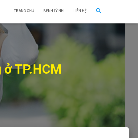
TRANG CHỦ
BỆNH LÝ NHI
LIÊN HỆ
ng ở TP.HCM