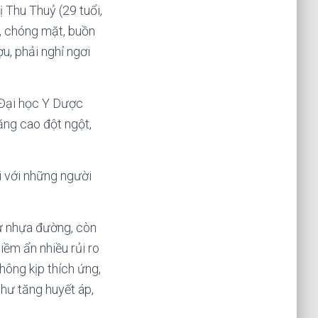
ị Thu Thuỷ (29 tuổi,
, chóng mặt, buồn
u, phải nghỉ ngơi
 Đại học Y Dược
tăng cao đột ngột,
ối với những người
hư nhựa đường, còn
iềm ẩn nhiều rủi ro
hông kịp thích ứng,
hư tăng huyết áp,