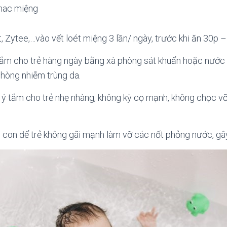
mac miệng
, Zytee,…vào vết loét miệng 3 lần/ ngày, trước khi ăn 30p –
 tắm cho trẻ hàng ngày bằng xà phòng sát khuẩn hoặc nước 
phòng nhiễm trùng da.
ý tắm cho trẻ nhẹ nhàng, không kỳ cọ mạnh, không chọc vỡ 
 con để trẻ không gãi mạnh làm vỡ các nốt phỏng nước, gây