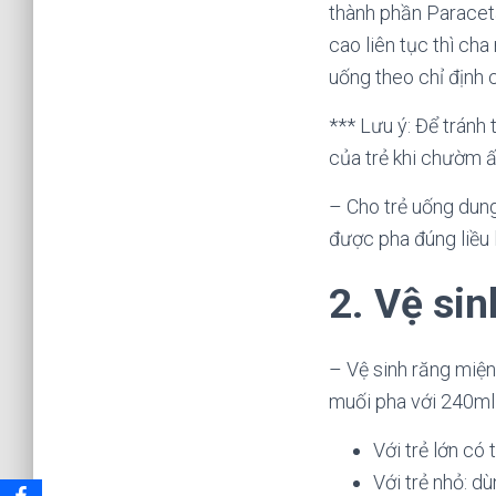
thành phần Paraceta
cao liên tục thì ch
uống theo chỉ định c
*** Lưu ý: Để tránh
của trẻ khi chườm 
– Cho trẻ uống dun
được pha đúng liều l
2.
Vệ sin
– Vệ sinh răng miệ
muối pha với 240ml
Với trẻ lớn có 
Với trẻ nhỏ: d