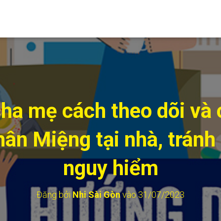
ha mẹ cách theo dõi và 
ân Miệng tại nhà, tránh
nguy hiểm
Đăng bởi
Nhi Sài Gòn
vào
31/07/2023