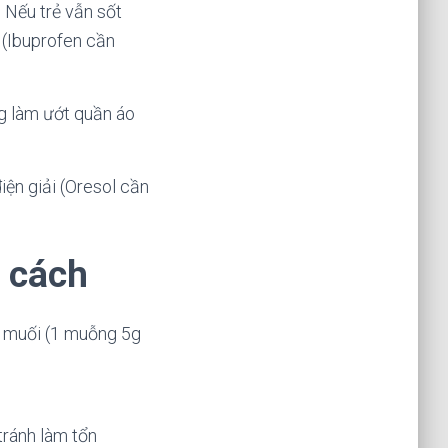
 Nếu trẻ vẫn sốt
 (Ibuprofen cần
ng làm ướt quần áo
ện giải (Oresol cần
g cách
i muối (1 muỗng 5g
tránh làm tổn