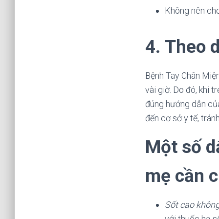
Không nên cho 
4. Theo d
Bệnh Tay Chân Miệng
vài giờ. Do đó, khi 
đúng hướng dẫn của 
đến cơ sở y tế, trán
M
ột số d
mẹ cần c
Sốt cao không 
với thuốc hạ s