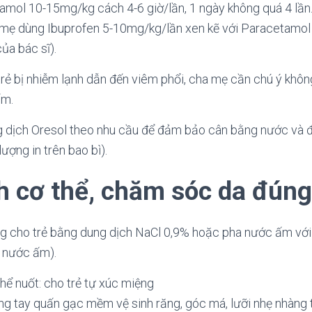
mol 10-15mg/kg cách 4-6 giờ/lần, 1 ngày không quá 4 lần.
a mẹ dùng Ibuprofen 5-10mg/kg/lần xen kẽ với Paracetamol
ủa bác sĩ).
 trẻ bị nhiễm lạnh dẫn đến viêm phổi, cha mẹ cần chú ý khô
ấm.
g dịch Oresol theo nhu cầu để đảm bảo cân bằng nước và đi
ượng in trên bao bì).
h cơ thể, chăm sóc da đún
ng cho trẻ bằng dung dịch NaCl 0,9% hoặc pha nước ấm vớ
 nước ấm).
thể nuốt: cho trẻ tự xúc miệng
ùng tay quấn gạc mềm vệ sinh răng, góc má, lưỡi nhẹ nhàng 