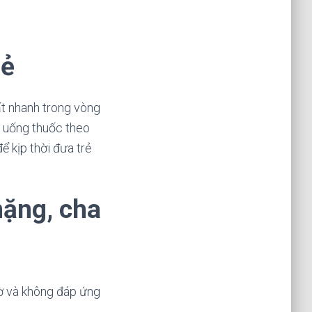
rẻ
ất nhanh trong vòng
rẻ uống thuốc theo
ể kịp thời đưa trẻ
nặng, cha
iờ và không đáp ứng