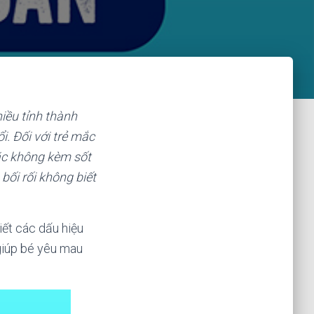
iều tỉnh thành
i. Đối với trẻ mắc
ặc không kèm sốt
 bối rối không biết
ết các dấu hiệu
giúp bé yêu mau