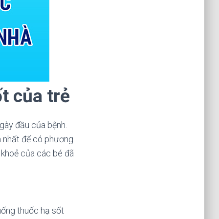
ốt
của trẻ
ngày đầu của bệnh.
ần nhất để có phương
c khoẻ của các bé đã
uống thuốc hạ sốt