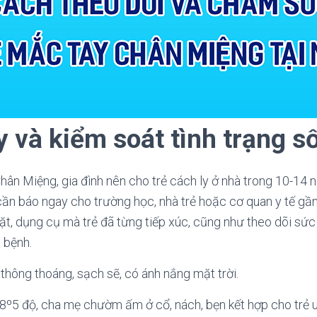
y và kiểm soát tình trạng s
hân Miệng, gia đình nên cho trẻ cách ly ở nhà trong 10-14 
 cần báo ngay cho trường học, nhà trẻ hoặc cơ quan y tế g
ặt, dụng cụ mà trẻ đã từng tiếp xúc, cũng như theo dõi sứ
 bệnh.
 thông thoáng, sạch sẽ, có ánh nắng mặt trời.
38º5 độ, cha mẹ chườm ấm ở cổ, nách, bẹn kết hợp cho trẻ 