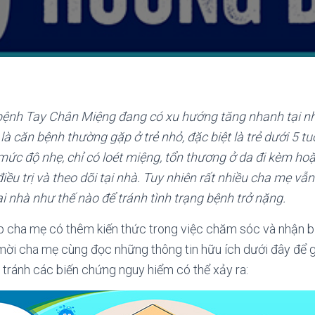
bệnh Tay Chân Miệng đang có xu hướng tăng nhanh tại nh
là căn bệnh thường gặp ở trẻ nhỏ, đặc biệt là trẻ dưới 5 tuổ
ức độ nhẹ, chỉ có loét miệng, tổn thương ở da đi kèm ho
điều trị và theo dõi tại nhà. Tuy nhiên rất nhiều cha mẹ vẫn
i nhà như thế nào để tránh tình trạng bệnh trở nặng.
 cha mẹ có thêm kiến thức trong việc chăm sóc và nhận bi
mời cha mẹ cùng đọc những thông tin hữu ích dưới đây để 
i tránh các biến chứng nguy hiểm có thể xảy ra: