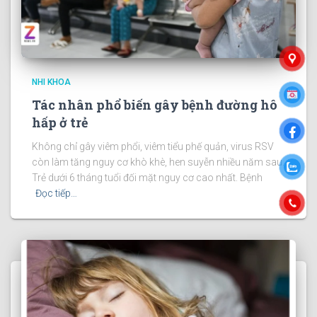
NHI KHOA
Tác nhân phổ biến gây bệnh đường hô
hấp ở trẻ
Không chỉ gây viêm phổi, viêm tiểu phế quản, virus RSV
còn làm tăng nguy cơ khò khè, hen suyễn nhiều năm sau.
Trẻ dưới 6 tháng tuổi đối mặt nguy cơ cao nhất. Bệnh
Đọc tiếp…