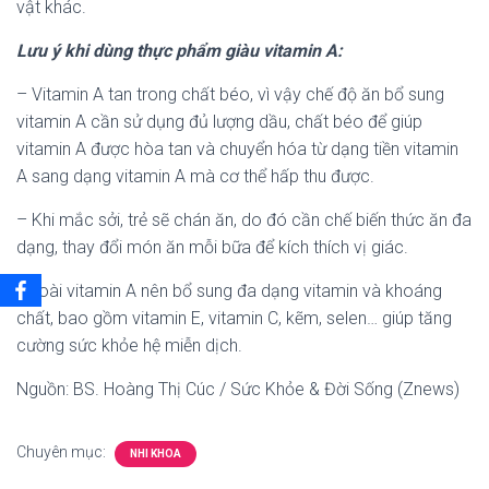
vật khác.
Lưu ý khi dùng thực phẩm giàu vitamin A:
– Vitamin A tan trong chất béo, vì vậy chế độ ăn bổ sung
vitamin A cần sử dụng đủ lượng dầu, chất béo để giúp
vitamin A được hòa tan và chuyển hóa từ dạng tiền vitamin
A sang dạng vitamin A mà cơ thể hấp thu được.
– Khi mắc sởi, trẻ sẽ chán ăn, do đó cần chế biến thức ăn đa
dạng, thay đổi món ăn mỗi bữa để kích thích vị giác.
Ngoài vitamin A nên bổ sung đa dạng vitamin và khoáng
chất, bao gồm vitamin E, vitamin C, kẽm, selen… giúp tăng
cường sức khỏe hệ miễn dịch.
Nguồn: BS. Hoàng Thị Cúc / Sức Khỏe & Đời Sống (Znews)
Chuyên mục:
NHI KHOA