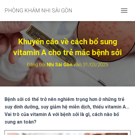
PHÒNG KHÁM NHI SÀI GÒN
C
H
U
Y
Ể
Khuyến cáo về cách bổ sung
N
Đ
vitamin A cho trẻ mắc bệnh sởi
Ổ
I
Đăng bởi
Nhi Sài Gòn
vào
31/03/2025
D
A
N
H
M
Ụ
Bệnh sởi có thể trở nên nghiêm trọng hơn ở những trẻ
C
suy dinh dưỡng, suy giảm hệ miễn dịch, thiếu vitamin A…
C
H
Vai trò của vitamin A với bệnh sởi là gì, cách nào bổ
Í
sung an toàn?
N
H