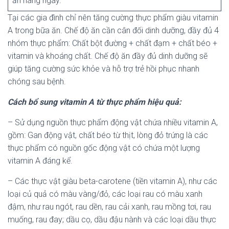
ăn hàng ngày.
Tại các gia đình chỉ nên tăng cường thực phẩm giàu vitamin
A trong bữa ăn. Chế độ ăn cần cân đối dinh dưỡng, đầy đủ 4
nhóm thực phẩm: Chất bột đường + chất đạm + chất béo +
vitamin và khoáng chất. Chế độ ăn đầy đủ dinh dưỡng sẽ
giúp tăng cường sức khỏe và hỗ trợ trẻ hồi phục nhanh
chóng sau bệnh.
Cách bổ sung vitamin A từ thực phẩm hiệu quả:
– Sử dụng nguồn thực phẩm động vật chứa nhiều vitamin A,
gồm: Gan động vật, chất béo từ thịt, lòng đỏ trứng là các
thực phẩm có nguồn gốc động vật có chứa một lượng
vitamin A đáng kể.
– Các thực vật giàu beta-carotene (tiền vitamin A), như các
loại củ quả có màu vàng/đỏ, các loại rau có màu xanh
đậm, như rau ngót, rau dền, rau cải xanh, rau mồng tơi, rau
muống, rau đay; dầu cọ, dầu đậu nành và các loại dầu thực