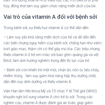
bào. Khi lượng vitamin A bị thiếu hụt, các mô biểu bì bị phá
hủy, đồng thời làm suy giảm chức năng miễn dịch của bé.
Vai trò của vitamin A đối với
bệnh sởi
Trong bệnh sởi, sự thiếu hụt vitamin A có thể dẫn đến:
– Làm suy yếu khả năng miễn dịch của trẻ và dễ dẫn đến
các biến chứng nguy hiểm của bệnh sởi, chẳng hạn như viêm
loét giác mạc, thậm chí có thể gây mù lòa. Các triệu chứng
thiếu vitamin A ở trẻ em mắc sởi bao gồm quáng gà và vệt
Bitot, làm ảnh hưởng nghiêm trọng đến thị lực của trẻ.
– Bệnh sởi còn khiến trẻ mệt mỏi, chán ăn, nôn ói, tiêu chảy,
nhiễm trùng… làm suy giảm khả năng hấp thụ dưỡng chất,
dẫn đến suy dinh dưỡng và thiếu vitamin A.
Viện Hàn lâm Nhi khoa Mỹ và Tổ chức Y tế Thế giới (WHO)
khuyến nghị bổ sung vitamin A cho trẻ bị sởi. Trong các
nghiên cứu, vitamin A được đánh giá an toàn, giúp giảm