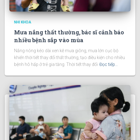
NHI KHOA
Mưa nắng thất thường, bác sĩ cảnh báo
nhiều bệnh sắp vào mùa
Nắng nóng kéo dài xen kẽ mưa giông, mưa lớn cục bộ
khiến thời tiết thay đổi thất thường, tạo điều kiện cho nhiều
bệnh hô hấp ở trẻ gia tăng. Thời tiết thay đổi
Đọc tiếp…