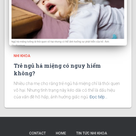
NHI KHOA
Trẻ ngủ há miệng có nguy hiểm
không?
Nhiều cha mẹ cho rằng trẻ ngủ há miệng chỉ là thói quen
vô hại. Nhưng tình trạng này kéo dài có thể là dấu hiệu
của vấn đề hô hấp, ảnh hưởng giấc ngủ
Đọc tiếp…
CONTACT
HOME
TIN TỨC NHI KHOA