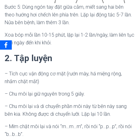
Bước 5: Dùng ngón tay đặt giữa cằm, miết sang hai bên
theo hướng hơi chếch lên phía trên. Lặp lại động tác 5-7 lần.
Nửa bên bệnh, làm thêm 3 lần.
Xoa bóp mỗi lần 10-15 phút, lặp lại 1-2 lần/ngày, làm liên tục
mỗi ngày đến khi khỏi.
2. Tập luyện
– Tích cực vận động cơ mặt (rướn mày, há miệng rộng,
nhắm chặt mắt)
– Chu môi lại giữ nguyên trong 5 giây.
– Chu môi lại và di chuyển phần môi này từ bên này sang
bên kia. Không được di chuyển lưỡi. Lặp lại 10 lần.
– Mím chặt môi lại và nói “m…m…m”, rồi nói “p…p…p”, rồi nói
“b…b…b”.