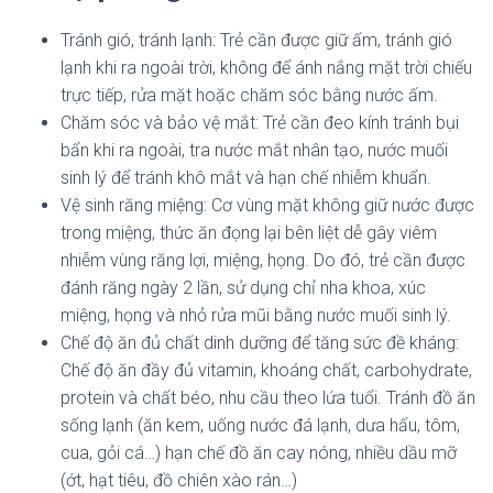
Tránh gió, tránh lạnh: Trẻ cần được giữ ấm, tránh gió
lạnh khi ra ngoài trời, không để ánh nắng mặt trời chiếu
trực tiếp, rửa mặt hoặc chăm sóc bằng nước ấm.
Chăm sóc và bảo vệ mắt: Trẻ cần đeo kính tránh bụi
bẩn khi ra ngoài, tra nước mắt nhân tạo, nước muối
sinh lý để tránh khô mắt và hạn chế nhiễm khuẩn.
Vệ sinh răng miệng: Cơ vùng mặt không giữ nước được
trong miệng, thức ăn đọng lại bên liệt dễ gây viêm
nhiễm vùng răng lợi, miệng, họng. Do đó, trẻ cần được
đánh răng ngày 2 lần, sử dụng chỉ nha khoa, xúc
miệng, họng và nhỏ rửa mũi bằng nước muối sinh lý.
Chế độ ăn đủ chất dinh dưỡng để tăng sức đề kháng:
Chế độ ăn đầy đủ vitamin, khoáng chất, carbohydrate,
protein và chất béo, nhu cầu theo lứa tuổi. Tránh đồ ăn
sống lạnh (ăn kem, uống nước đá lạnh, dưa hấu, tôm,
cua, gỏi cá…) hạn chế đồ ăn cay nóng, nhiều dầu mỡ
(ớt, hạt tiêu, đồ chiên xào rán…)