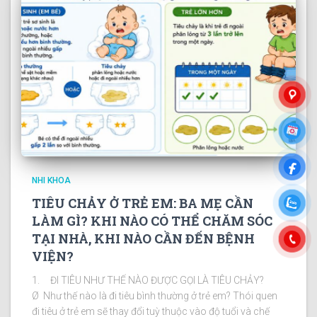
NHI KHOA
TIÊU CHẢY Ở TRẺ EM: BA MẸ CẦN
LÀM GÌ? KHI NÀO CÓ THỂ CHĂM SÓC
TẠI NHÀ, KHI NÀO CẦN ĐẾN BỆNH
VIỆN?
1. ĐI TIÊU NHƯ THẾ NÀO ĐƯỢC GỌI LÀ TIÊU CHẢY?
Ø Như thế nào là đi tiêu bình thường ở trẻ em? Thói quen
đi tiêu ở trẻ em sẽ thay đổi tuỳ thuộc vào độ tuổi và chế