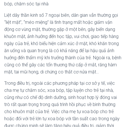
bóp, chăm sóc tại nhà
Liệt dây thần kinh số 7 ngoại biên, dân gian vẫn thường gọi
“liệt mặt”, “méo miệng” là tình trạng mất hoặc giảm vận
động cơ vùng mặt, thường gặp ở một bên, gây biến dạng
khuôn mặt, ảnh hưởng đến học tập, vui chơi, giao tiếp hàng
ngày của trẻ, khó biểu hiện cảm xúc ở mặt, khó khăn trong
ăn uống và quan trọng là có khả năng để lại hậu quả ảnh
hưởng đến thẩm mỹ khi trưởng thành của trẻ. Ngoài ra, bệnh
cũng có thể gây các tổn thương thứ cấp ở mắt, răng hàm
mặt, tai mũi họng, di chứng co thắt cơ nửa mặt…
Trong điều trị, ngoài các phương pháp tại cơ sở y tế, việc
cha mẹ tự chăm sóc, xoa bóp, tập luyện cho trẻ tại nhà,
cũng như có chế độ dinh dưỡng, sinh hoạt hợp lý đóng vai
trò rất quan trọng trong quá trình hồi phục về bình thường
cho khuôn mặt của trẻ. Việc cha mẹ tự xoa bóp cho trẻ
hoặc đối với trẻ lớn tự xoa bóp với tần suất cao trong ngày
được chứng minh sẽ làm tăng hiệu quả điều trị, giảm thời