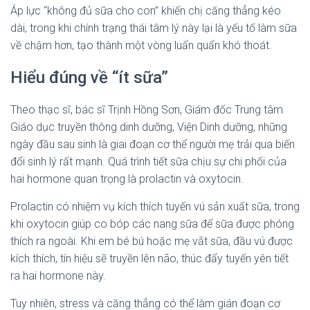
Áp lực “không đủ sữa cho con” khiến chị căng thẳng kéo
dài, trong khi chính trạng thái tâm lý này lại là yếu tố làm sữa
về chậm hơn, tạo thành một vòng luẩn quẩn khó thoát.
Hiểu đúng về “ít sữa”
Theo thạc sĩ, bác sĩ Trịnh Hồng Sơn, Giám đốc Trung tâm
Giáo dục truyền thông dinh dưỡng, Viện Dinh dưỡng, những
ngày đầu sau sinh là giai đoạn cơ thể người mẹ trải qua biến
đổi sinh lý rất mạnh. Quá trình tiết sữa chịu sự chi phối của
hai hormone quan trọng là prolactin và oxytocin.
Prolactin có nhiệm vụ kích thích tuyến vú sản xuất sữa, trong
khi oxytocin giúp co bóp các nang sữa để sữa được phóng
thích ra ngoài. Khi em bé bú hoặc mẹ vắt sữa, đầu vú được
kích thích, tín hiệu sẽ truyền lên não, thúc đẩy tuyến yên tiết
ra hai hormone này.
Tuy nhiên, stress và căng thẳng có thể làm gián đoạn cơ