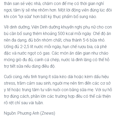
thân san sẻ việc nhà, chăm con để mẹ có thời gian nghỉ
ngơi, tâm lý sẽ nhẹ nhõm hơn. Một lời động viên đúng lúc đôi
khi còn “lợi sữa” hơn bất kỳ thực phẩm bổ sung nào.
Về dinh dưỡng, Viện Dinh dưỡng khuyến nghị phụ nữ cho con
bú cần bổ sung thêm khoảng 500 kcal mỗi ngày. Chế độ ăn
nên đa dạng, đủ bốn nhóm chất, chia thành 5-6 bữa nhỏ.
Uống đủ 2-2,5 lít nước mỗi ngày, hạn chế rượu bia, cà phê
đặc và nước ngọt có gas. Các món ăn dân gian như cháo
móng giò đu đủ, canh cá chép, nước lá đinh lăng có thể hỗ
trợ tiết sữa nếu dùng điều độ.
Cuối cùng, nếu tình trạng ít sữa kéo dài hoặc kèm dấu hiệu
stress, trầm cảm sau sinh, người mẹ nên tìm đến các cơ sở
y tế hoặc trung tâm tư vấn nuôi con bằng sữa mẹ. Với sự hỗ
trợ đúng cách, phần lớn các trường hợp đều có thể cải thiện
rõ rệt chỉ sau vài tuần.
Nguồn: Phương Anh (Znews)