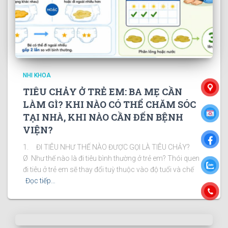
NHI KHOA
TIÊU CHẢY Ở TRẺ EM: BA MẸ CẦN
LÀM GÌ? KHI NÀO CÓ THỂ CHĂM SÓC
TẠI NHÀ, KHI NÀO CẦN ĐẾN BỆNH
VIỆN?
1. ĐI TIÊU NHƯ THẾ NÀO ĐƯỢC GỌI LÀ TIÊU CHẢY?
Ø Như thế nào là đi tiêu bình thường ở trẻ em? Thói quen
đi tiêu ở trẻ em sẽ thay đổi tuỳ thuộc vào độ tuổi và chế
Đọc tiếp…