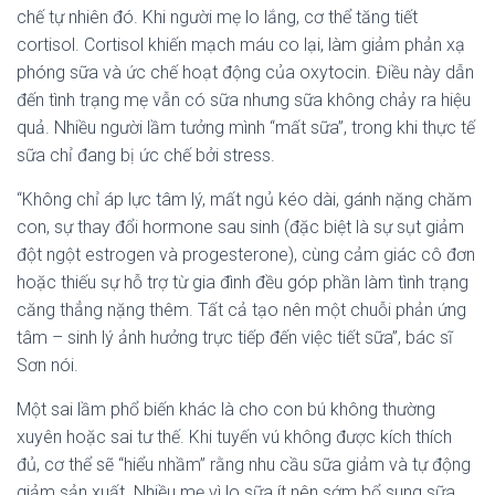
chế tự nhiên đó. Khi người mẹ lo lắng, cơ thể tăng tiết
cortisol. Cortisol khiến mạch máu co lại, làm giảm phản xạ
phóng sữa và ức chế hoạt động của oxytocin. Điều này dẫn
đến tình trạng mẹ vẫn có sữa nhưng sữa không chảy ra hiệu
quả. Nhiều người lầm tưởng mình “mất sữa”, trong khi thực tế
sữa chỉ đang bị ức chế bởi stress.
“Không chỉ áp lực tâm lý, mất ngủ kéo dài, gánh nặng chăm
con, sự thay đổi hormone sau sinh (đặc biệt là sự sụt giảm
đột ngột estrogen và progesterone), cùng cảm giác cô đơn
hoặc thiếu sự hỗ trợ từ gia đình đều góp phần làm tình trạng
căng thẳng nặng thêm. Tất cả tạo nên một chuỗi phản ứng
tâm – sinh lý ảnh hưởng trực tiếp đến việc tiết sữa”, bác sĩ
Sơn nói.
Một sai lầm phổ biến khác là cho con bú không thường
xuyên hoặc sai tư thế. Khi tuyến vú không được kích thích
đủ, cơ thể sẽ “hiểu nhầm” rằng nhu cầu sữa giảm và tự động
giảm sản xuất. Nhiều mẹ vì lo sữa ít nên sớm bổ sung sữa