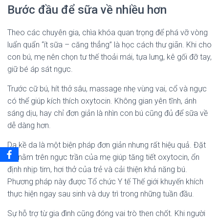
Bước đầu để sữa về nhiều hơn
Theo các chuyên gia, chìa khóa quan trọng để phá vỡ vòng
luẩn quẩn “ít sữa – căng thẳng” là học cách thư giãn. Khi cho
con bú, mẹ nên chọn tư thế thoải mái, tựa lưng, kê gối đỡ tay,
giữ bé áp sát ngực.
Trước cữ bú, hít thở sâu, massage nhẹ vùng vai, cổ và ngực
có thể giúp kích thích oxytocin. Không gian yên tĩnh, ánh
sáng dịu, hay chỉ đơn giản là nhìn con bú cũng đủ để sữa về
dễ dàng hơn.
Da kề da là một biện pháp đơn giản nhưng rất hiệu quả. Đặt
bé nằm trên ngực trần của mẹ giúp tăng tiết oxytocin, ổn
định nhịp tim, hơi thở của trẻ và cải thiện khả năng bú.
Phương pháp này được Tổ chức Y tế Thế giới khuyến khích
thực hiện ngay sau sinh và duy trì trong những tuần đầu.
Sự hỗ trợ từ gia đình cũng đóng vai trò then chốt. Khi người