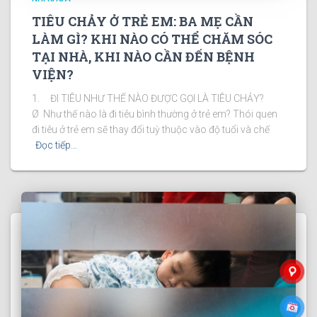
TIÊU CHẢY Ở TRẺ EM: BA MẸ CẦN
LÀM GÌ? KHI NÀO CÓ THỂ CHĂM SÓC
TẠI NHÀ, KHI NÀO CẦN ĐẾN BỆNH
VIỆN?
1. ĐI TIÊU NHƯ THẾ NÀO ĐƯỢC GỌI LÀ TIÊU CHẢY?
Ø Như thế nào là đi tiêu bình thường ở trẻ em? Thói quen
đi tiêu ở trẻ em sẽ thay đổi tuỳ thuộc vào độ tuổi và chế
Đọc tiếp…