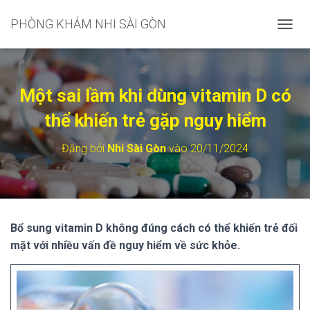
PHÒNG KHÁM NHI SÀI GÒN
C
H
U
Y
Ể
Một sai lầm khi dùng vitamin D có
N
Đ
thể khiến trẻ gặp nguy hiểm
Ổ
I
Đăng bởi
Nhi Sài Gòn
vào
20/11/2024
D
A
N
H
M
Ụ
Bổ sung vitamin D không đúng cách có thể khiến trẻ đối
C
mặt với nhiều vấn đề nguy hiểm về sức khỏe.
C
H
Í
N
H