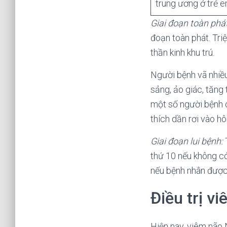
trung ương ở trẻ e
Giai đoạn toàn phát
đoạn toàn phát. Tri
thần kinh khu trú.
Người bệnh vã nhiều 
sảng, ảo giác, tăng
một số người bệnh c
thích dần rơi vào h
Giai đoạn lui bệnh:
T
thứ 10 nếu không có
nếu bệnh nhân được 
Điều trị v
Hiện nay, viêm não 