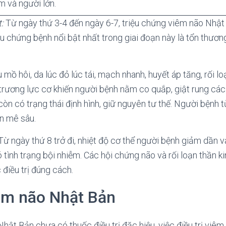
m và người lớn.
:
Từ ngày thứ 3-4 đến ngày 6-7, triệu chứng viêm não Nhật 
ệu chứng bệnh nổi bật nhất trong giai đoạn này là tổn thươ
mồ hôi, da lúc đỏ lúc tái, mạch nhanh, huyết áp tăng, rối l
 trương lực cơ khiến người bệnh nằm co quắp, giật rung các
òn có trạng thái định hình, giữ nguyên tư thế. Người bệnh 
ôn mê sâu.
ừ ngày thứ 8 trở đi, nhiệt độ cơ thể người bệnh giảm dần v
 tình trạng bội nhiễm. Các hội chứng não và rối loạn thần 
điều trị đúng cách.
iêm não Nhật Bản
Nhật Bản chưa có thuốc điều trị đặc hiệu, việc điều trị viê