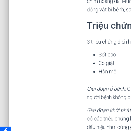
chim hoang dã. Muỗi
động vật bị bệnh, s
Triệu chứ
3 triệu chứng điển 
Sốt cao
Co giật
Hôn mê
Giai đoạn ủ bệnh
: 
người bệnh không có
Giai đoạn khởi phát
có các triệu chứng 
dấu hiệu như: cứng 