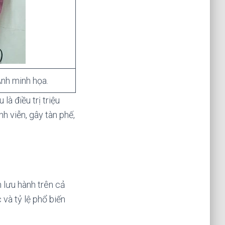
Ảnh minh họa.
à điều trị triệu
h viễn, gây tàn phế,
 lưu hành trên cả
 và tỷ lệ phổ biến