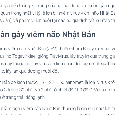
áng 5 đến tháng 7. Trong số các loài động vật sống gần ngườ
quan trọng nhất vì tỷ lệ lợn bị nhiễm virus viêm não Nhật B
đàn), và phạm vi lợn nuôi tại các hộ gia đình rất lớn (tập t
ân gây viêm não Nhật Bản
virus viêm não Nhật Bản (JEV) thuộc nhóm B gây ra. Virus 
, họ Togaviridae, giống Flavivirus, lây truyền qua trung gi
us này thuộc họ flavivirus có liên quan đến bệnh sốt xuất hu
le, lây lan qua đường muỗi đốt.
 Bản có kích thước 15 – 22 – 50 nanomet, là loại virus khôn
ộ C trong 30 phút và 2 phút ở nhiệt độ 100 độ C. Virus có thể
 ở trạng thái đông lạnh.
 mầm bệnh viêm não Nhật Bản thường là gia súc như lợn, t