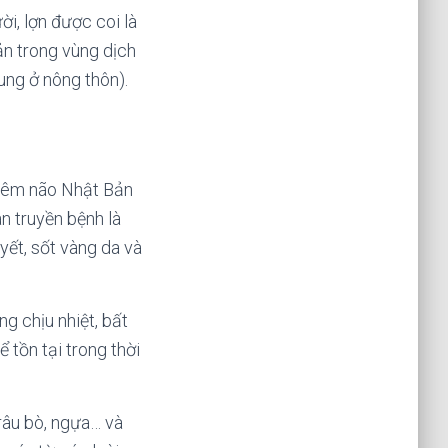
i, lợn được coi là
ản trong vùng dịch
rung ở nông thôn).
viêm não Nhật Bản
an truyền bệnh là
yết, sốt vàng da và
g chịu nhiệt, bất
 tồn tại trong thời
râu bò, ngựa… và