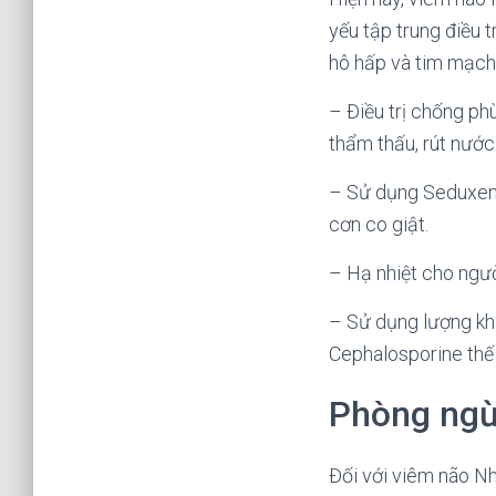
yếu tập trung điều t
hô hấp và tim mạch
– Điều trị chống ph
thẩm thấu, rút nước
– Sử dụng Seduxen 
cơn co giật.
– Hạ nhiệt cho ngườ
– Sử dụng lượng kh
Cephalosporine thế 
Phòng ngừ
Đối với viêm não Nh