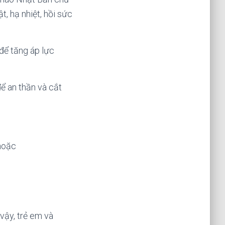
t, hạ nhiệt, hồi sức
để tăng áp lực
ể an thần và cắt
 hoặc
vậy, trẻ em và