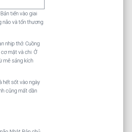
Bản tiến vào giai
ng não và tổn thương
oạn nhịp thở. Cuồng
 cơ mặt và chi. Ở
từ mê sảng kích
à hết sốt vào ngày
kinh cũng mất dần
m não Nhật Bản chủ