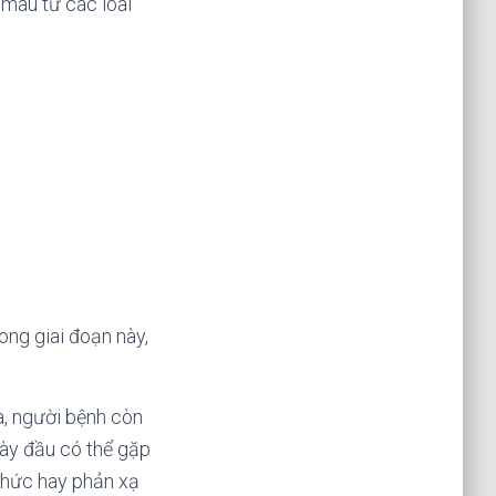
 máu từ các loài
rong giai đoạn này,
a, người bệnh còn
gày đầu có thể gặp
 thức hay phản xạ