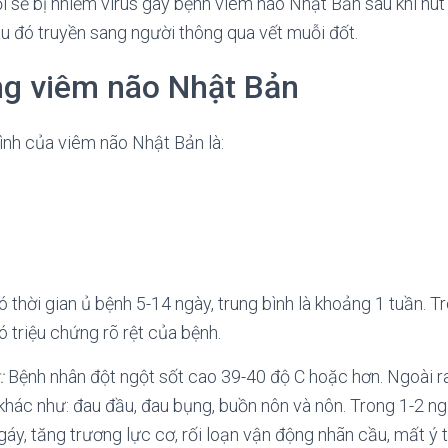
 sẽ bị nhiễm virus gây bệnh viêm não Nhật Bản sau khi hút
au đó truyền sang người thông qua vết muỗi đốt.
ng viêm não Nhật Bản
hình của viêm não Nhật Bản là:
Có thời gian ủ bệnh 5-14 ngày, trung bình là khoảng 1 tuần. T
 triệu chứng rõ rệt của bệnh.
:
Bệnh nhân đột ngột sốt cao 39-40 độ C hoặc hơn. Ngoài r
khác như: đau đầu, đau bụng, buồn nôn và nôn. Trong 1-2 n
gáy, tăng trương lực cơ, rối loạn vận động nhãn cầu, mất ý