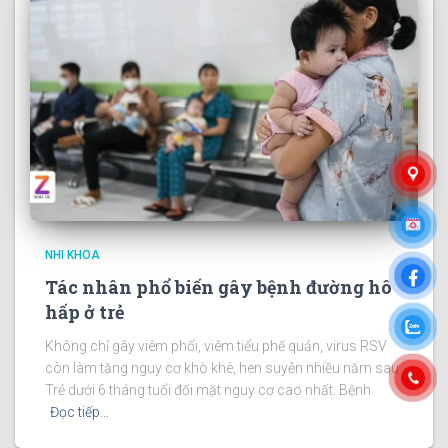
NHI KHOA
Tác nhân phổ biến gây bệnh đường hô
hấp ở trẻ
Không chỉ gây viêm phổi, viêm tiểu phế quản, virus RSV
còn làm tăng nguy cơ khò khè, hen suyễn nhiều năm sau.
Trẻ dưới 6 tháng tuổi đối mặt nguy cơ cao nhất. Bệnh
Đọc tiếp…