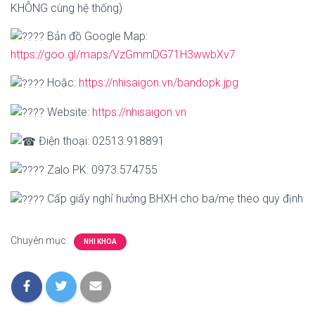
KHÔNG cùng hệ thống)
Bản đồ Google Map:
https://goo.gl/maps/VzGmmDG71H3wwbXv7
Hoặc:
https://nhisaigon.vn/bandopk.jpg
Website:
https://nhisaigon.vn
Điện thoại: 02513.918891
Zalo PK: 0973.574755
Cấp giấy nghỉ hưởng BHXH cho ba/mẹ theo quy định
Chuyên mục:
NHI KHOA