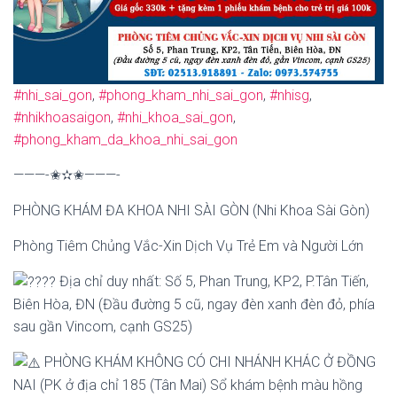
#nhi_sai_gon
,
#phong_kham_nhi_sai_gon
,
#nhisg
,
#nhikhoasaigon
,
#nhi_khoa_sai_gon
,
#phong_kham_da_khoa_nhi_sai_gon
———-✬✫✬———-
PHÒNG KHÁM ĐA KHOA NHI SÀI GÒN (Nhi Khoa Sài Gòn)
Phòng Tiêm Chủng Vắc-Xin Dịch Vụ Trẻ Em và Người Lớn
Địa chỉ duy nhất: Số 5, Phan Trung, KP2, P.Tân Tiến,
Biên Hòa, ĐN (Đầu đường 5 cũ, ngay đèn xanh đèn đỏ, phía
sau gần Vincom, cạnh GS25)
PHÒNG KHÁM KHÔNG CÓ CHI NHÁNH KHÁC Ở ĐỒNG
NAI (PK ở địa chỉ 185 (Tân Mai) Sổ khám bệnh màu hồng