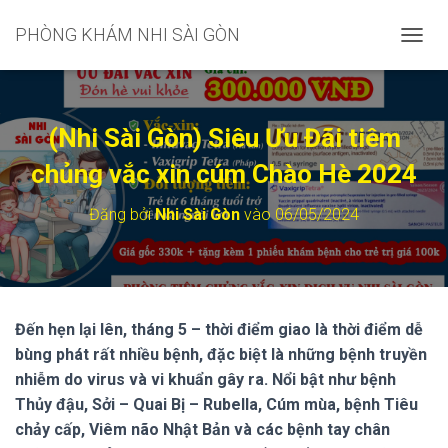
PHÒNG KHÁM NHI SÀI GÒN
C
H
U
Y
Ể
(Nhi Sài Gòn) Siêu Ưu Đãi tiêm
N
Đ
chủng vắc xin cúm Chào Hè 2024
Ổ
I
Đăng bởi
Nhi Sài Gòn
vào
06/05/2024
D
A
N
H
M
Ụ
Đến hẹn lại lên, tháng 5 – thời điểm giao là thời điểm dễ
C
bùng phát rất nhiều bệnh, đặc biệt là những bệnh truyền
C
H
nhiễm do virus và vi khuẩn gây ra. Nổi bật như bệnh
Í
Thủy đậu, Sởi – Quai Bị – Rubella, Cúm mùa, bệnh Tiêu
N
chảy cấp, Viêm não Nhật Bản và các bệnh tay chân
H