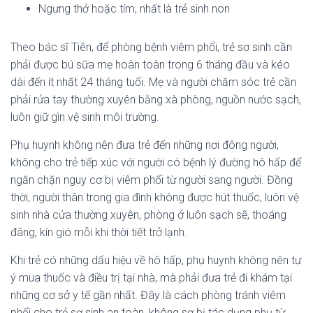
Ngưng thở hoặc tím, nhất là trẻ sinh non
Theo bác sĩ Tiên, để phòng bệnh viêm phổi, trẻ sơ sinh cần
phải được bú sữa mẹ hoàn toàn trong 6 tháng đầu và kéo
dài đến ít nhất 24 tháng tuổi. Mẹ và người chăm sóc trẻ cần
phải rửa tay thường xuyên bằng xà phòng, nguồn nước sạch,
luôn giữ gìn vệ sinh môi trường.
Phụ huynh không nên đưa trẻ đến những nơi đông người,
không cho trẻ tiếp xúc với người có bệnh lý đường hô hấp để
ngăn chặn nguy cơ bị viêm phổi từ người sang người. Đồng
thời, người thân trong gia đình không được hút thuốc, luôn vệ
sinh nhà cửa thường xuyên, phòng ở luôn sạch sẽ, thoáng
đãng, kín gió mỗi khi thời tiết trở lạnh.
Khi trẻ có những dấu hiệu về hô hấp, phụ huynh không nên tự
ý mua thuốc và điều trị tại nhà, mà phải đưa trẻ đi khám tại
những cơ sở y tế gần nhất. Đây là cách phòng tránh viêm
phổi cho trẻ sơ sinh an toàn, không sợ bị tác dụng phụ từ