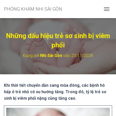
PHÒNG KHÁM NHI SÀI GÒN
C
H
U
Y
Ể
Những dấu hiệu trẻ sơ sinh bị viêm
N
Đ
phổi
Ổ
I
Đăng bởi
Nhi Sài Gòn
vào
23/11/2024
D
A
N
H
M
Ụ
Khi thời tiết chuyển dần sang mùa đông, các bệnh hô
C
hấp ở trẻ nhỏ có xu hướng tăng. Trong đó, tỷ lệ trẻ sơ
C
H
sinh bị viêm phổi nặng cũng tăng cao.
Í
N
H