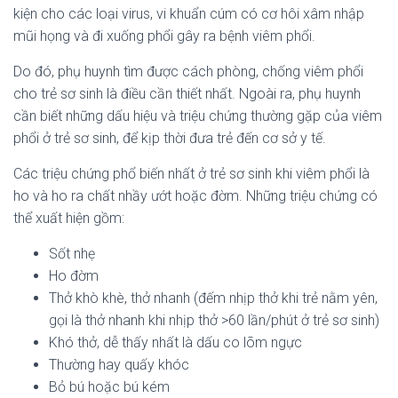
kiện cho các loại virus, vi khuẩn cúm có cơ hôi xâm nhập
mũi họng và đi xuống phổi gây ra bệnh viêm phổi.
Do đó, phụ huynh tìm được cách phòng, chống viêm phổi
cho trẻ sơ sinh là điều cần thiết nhất. Ngoài ra, phụ huynh
cần biết những dấu hiệu và triệu chứng thường gặp của viêm
phổi ở trẻ sơ sinh, để kịp thời đưa trẻ đến cơ sở y tế.
Các triệu chứng phổ biến nhất ở trẻ sơ sinh khi viêm phổi là
ho và ho ra chất nhầy ướt hoặc đờm. Những triệu chứng có
thể xuất hiện gồm:
Sốt nhẹ
Ho đờm
Thở khò khè, thở nhanh (đếm nhịp thở khi trẻ nằm yên,
gọi là thở nhanh khi nhịp thở >60 lần/phút ở trẻ sơ sinh)
Khó thở, dễ thấy nhất là dấu co lõm ngực
Thường hay quấy khóc
Bỏ bú hoặc bú kém