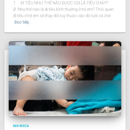
1. ĐI TIÊU NHƯ THẾ NÀO ĐƯỢC GỌI LÀ TIÊU CHẢY?
Ø Như thế nào là đi tiêu bình thường ở trẻ em? Thói quen
đi tiêu ở trẻ em sẽ thay đổi tuỳ thuộc vào độ tuổi và chế
Đọc tiếp…
NHI KHOA