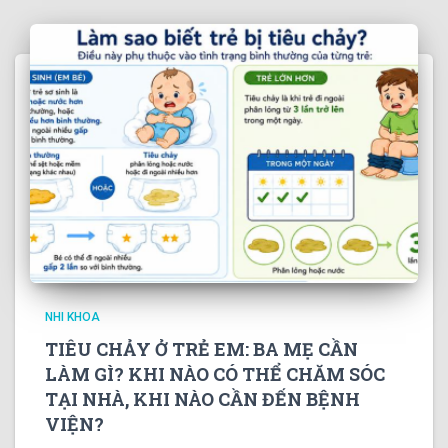
NHI KHOA
TIÊU CHẢY Ở TRẺ EM: BA MẸ CẦN
LÀM GÌ? KHI NÀO CÓ THỂ CHĂM SÓC
TẠI NHÀ, KHI NÀO CẦN ĐẾN BỆNH
VIỆN?