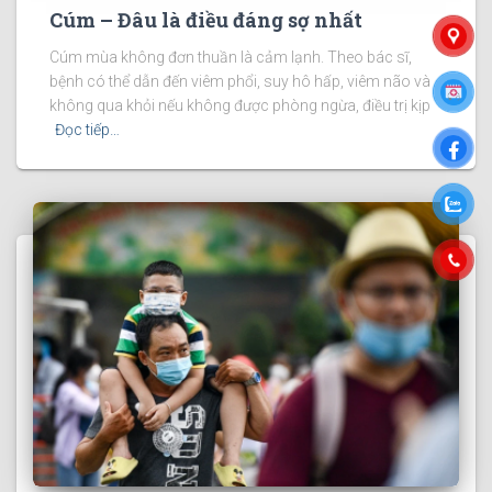
Cúm – Đâu là điều đáng sợ nhất
Cúm mùa không đơn thuần là cảm lạnh. Theo bác sĩ,
bệnh có thể dẫn đến viêm phổi, suy hô hấp, viêm não và
không qua khỏi nếu không được phòng ngừa, điều trị kịp
Đọc tiếp…