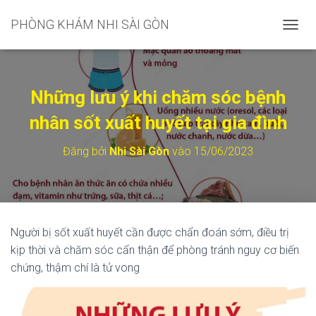
PHÒNG KHÁM NHI SÀI GÒN
C
H
U
Y
Ể
Những lưu ý khi chăm sóc bệnh
N
Đ
nhân sốt xuất huyết tại gia đình
Ổ
I
Đăng bởi
Nhi Sài Gòn
vào
15/06/2023
D
A
N
H
M
Ụ
Người bị sốt xuất huyết cần được chẩn đoán sớm, điều trị
C
kịp thời và chăm sóc cẩn thận để phòng tránh nguy cơ biến
C
H
chứng, thậm chí là tử vong
Í
N
H