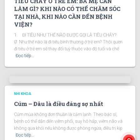
TIÊU CHẢY Ở TRẺ EM: BA MẸ CẦN
LÀM GÌ? KHI NÀO CÓ THỂ CHĂM SÓC
TẠI NHÀ, KHI NÀO CẦN ĐẾN BỆNH
VIỆN?
1. ĐI TIÊU NHƯ THẾ NÀO ĐƯỢC GỌI LÀ TIÊU CHẢY?
Ø Như thế nào là đi tiêu bình thường ở trẻ em? Thói quen
đi tiêu ở trẻ em sẽ thay đổi tuỳ thuộc vào độ tuổi và chế
Đọc tiếp…
NHI KHOA
Cúm – Đâu là điều đáng sợ nhất
Cúm mùa không đơn thuần là cảm lạnh. Theo bác sĩ,
bệnh có thể dẫn đến viêm phổi, suy hô hấp, viêm não và
không qua khỏi nếu không được phòng ngừa, điều trị kịp
Đọc tiếp…