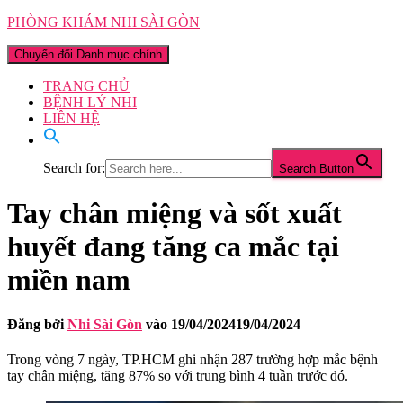
PHÒNG KHÁM NHI SÀI GÒN
Chuyển đổi Danh mục chính
TRANG CHỦ
BỆNH LÝ NHI
LIÊN HỆ
Search for:
Search Button
Tay chân miệng và sốt xuất
huyết đang tăng ca mắc tại
miền nam
Đăng bởi
Nhi Sài Gòn
vào
19/04/2024
19/04/2024
Trong vòng 7 ngày, TP.HCM ghi nhận 287 trường hợp mắc bệnh
tay chân miệng, tăng 87% so với trung bình 4 tuần trước đó.