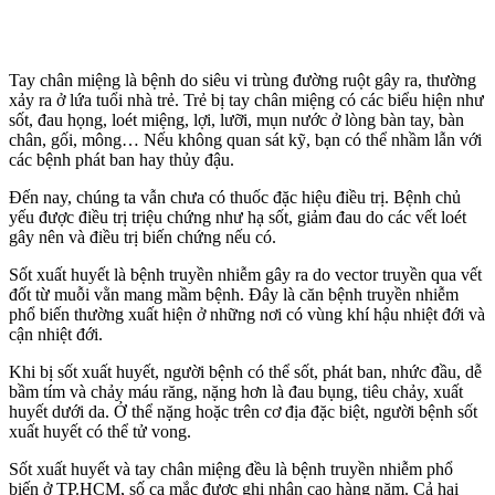
Tay chân miệng là bệnh do siêu vi trùng đường ruột gây ra, thường
xảy ra ở lứa tuổi nhà trẻ. Trẻ bị tay chân miệng có các biểu hiện như
sốt, đau họng, loét miệng, lợi, lưỡi, mụn nước ở lòng bàn tay, bàn
chân, gối, mông… Nếu không quan sát kỹ, bạn có thể nhầm lẫn với
các bệnh phát ban hay thủy đậu.
Đến nay, chúng ta vẫn chưa có thuốc đặc hiệu điều trị. Bệnh chủ
yếu được điều trị triệu chứng như hạ sốt, giảm đau do các vết loét
gây nên và điều trị biến chứng nếu có.
Sốt xuất huyết là bệnh truyền nhiễm gây ra do vector truyền qua vết
đốt từ muỗi vằn mang mầm bệnh. Đây là căn bệnh truyền nhiễm
phổ biến thường xuất hiện ở những nơi có vùng khí hậu nhiệt đới và
cận nhiệt đới.
Khi bị sốt xuất huyết, người bệnh có thể sốt, phát ban, nhức đầu, dễ
bầm tím và chảy máu răng, nặng hơn là đau bụng, tiêu chảy, xuất
huyết dưới da. Ở thể nặng hoặc trên cơ địa đặc biệt, người bệnh sốt
xuất huyết có thể tử vong.
Sốt xuất huyết và tay chân miệng đều là bệnh truyền nhiễm phổ
biến ở TP.HCM, số ca mắc được ghi nhận cao hàng năm. Cả hai