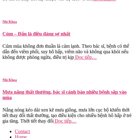
Nhi Khoa
Cúm – Đâu là điều đáng sợ nhất
Cúm mùa không đơn thuần là cảm lạnh. Theo bác sĩ, bệnh có thể
dẫn đến viêm phổi, suy hô hấp, viêm não và không qua khỏi nếu
không được phòng ngừa, điều trị kịp
Đọc tiếp…
Nhi Khoa
Mưa nắng thất thường, bác sĩ cảnh báo nhiều bệnh sắp vào
mùa
Nắng nóng kéo dài xen kẽ mưa giông, mưa lớn cục bộ khiến thời
tiết thay đổi thất thường, tạo điều kiện cho nhiều bệnh hô hấp ở trẻ
gia tăng. Thời tiết thay đổi
Đọc tiếp…
Contact
Home