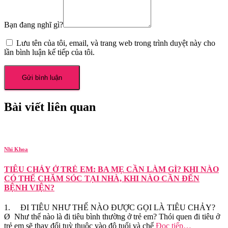
Bạn đang nghĩ gì?
Lưu tên của tôi, email, và trang web trong trình duyệt này cho
lần bình luận kế tiếp của tôi.
Bài viết liên quan
Nhi Khoa
TIÊU CHẢY Ở TRẺ EM: BA MẸ CẦN LÀM GÌ? KHI NÀO
CÓ THỂ CHĂM SÓC TẠI NHÀ, KHI NÀO CẦN ĐẾN
BỆNH VIỆN?
1. ĐI TIÊU NHƯ THẾ NÀO ĐƯỢC GỌI LÀ TIÊU CHẢY?
Ø Như thế nào là đi tiêu bình thường ở trẻ em? Thói quen đi tiêu ở
trẻ em sẽ thay đổi tuỳ thuộc vào độ tuổi và chế
Đọc tiếp…