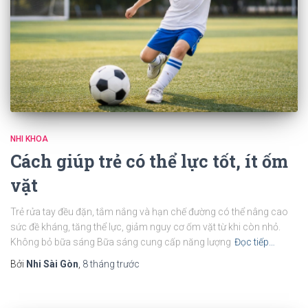
NHI KHOA
Cách giúp trẻ có thể lực tốt, ít ốm
vặt
Trẻ rửa tay đều đặn, tắm nắng và hạn chế đường có thể nâng cao
sức đề kháng, tăng thể lực, giảm nguy cơ ốm vặt từ khi còn nhỏ.
Không bỏ bữa sáng Bữa sáng cung cấp năng lượng
Đọc tiếp…
Bởi
Nhi Sài Gòn
,
8 tháng
trước