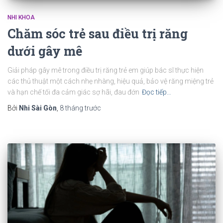
NHI KHOA
Chăm sóc trẻ sau điều trị răng
dưới gây mê
Giải pháp gây mê trong điều trị răng trẻ em giúp bác sĩ thực hiện
các thủ thuật một cách nhẹ nhàng, hiệu quả, bảo vệ răng miệng trẻ
và hạn chế tối đa cảm giác sợ hãi, đau đớn
Đọc tiếp…
Bởi
Nhi Sài Gòn
,
8 tháng
trước