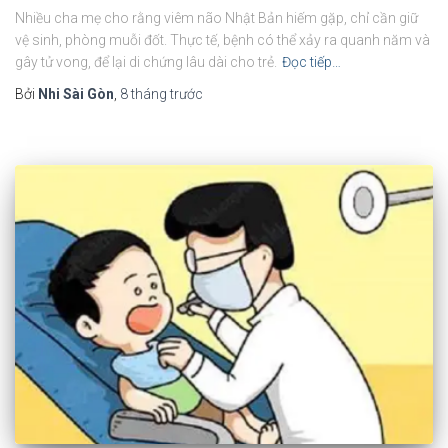
Nhiều cha mẹ cho rằng viêm não Nhật Bản hiếm gặp, chỉ cần giữ
vệ sinh, phòng muỗi đốt. Thực tế, bệnh có thể xảy ra quanh năm và
gây tử vong, để lại di chứng lâu dài cho trẻ.
Đọc tiếp…
Bởi
Nhi Sài Gòn
,
8 tháng
trước