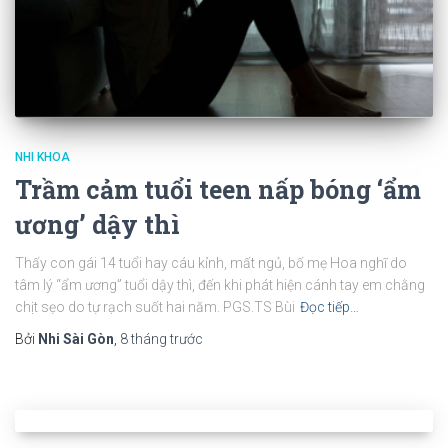
NHI KHOA
Trầm cảm tuổi teen nấp bóng ‘ẩm
ương’ dậy thì
Thấy con gái 14 tuổi hay cáu kỉnh, mất ngủ, bố mẹ Hoa nghĩ do
tâm lý “ẩm ương” tuổi dậy thì, đến khi phát hiện cánh tay em chằng
chịt sẹo do tự rạch suốt hai năm. PGS.TS Bùi
Đọc tiếp…
Bởi
Nhi Sài Gòn
,
8 tháng
trước