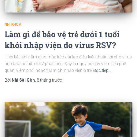
NHI KHOA
Làm gì để bảo vệ trẻ dưới 1 tuổi
khỏi nhập viện do virus RSV?
Thời tiết lạnh, ẩm giao mùa kéo dài tạo điều kiện thuận lợi cho virus
hợp bào hô hấp RSV phát triển. Đây là nguy cơ gây viêm tiểu phế
quản, viêm phổi hoặc thậm chí nhập viện ở trẻ
Đọc tiếp…
Bởi
Nhi Sài Gòn
,
8 tháng
trước