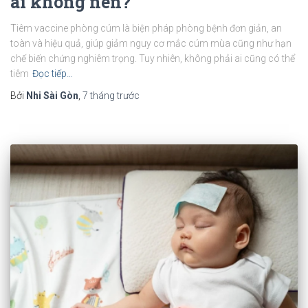
ai không nên?
Tiêm vaccine phòng cúm là biện pháp phòng bệnh đơn giản, an
toàn và hiệu quả, giúp giảm nguy cơ mắc cúm mùa cũng như hạn
chế biến chứng nghiêm trọng. Tuy nhiên, không phải ai cũng có thể
tiêm
Đọc tiếp…
Bởi
Nhi Sài Gòn
,
7 tháng
trước