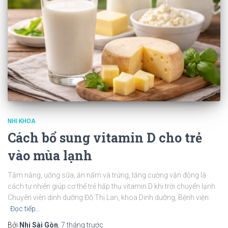
NHI KHOA
Cách bổ sung vitamin D cho trẻ
vào mùa lạnh
Tắm nắng, uống sữa, ăn nấm và trứng, tăng cường vận động là
cách tự nhiên giúp cơ thể trẻ hấp thụ vitamin D khi trời chuyển lạnh.
Chuyên viên dinh dưỡng Đỗ Thị Lan, khoa Dinh dưỡng, Bệnh viện
Đọc tiếp…
Bởi
Nhi Sài Gòn
,
7 tháng
trước