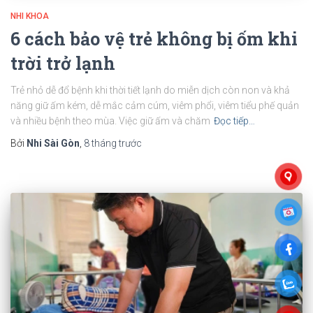
NHI KHOA
6 cách bảo vệ trẻ không bị ốm khi
trời trở lạnh
Trẻ nhỏ dễ đổ bệnh khi thời tiết lạnh do miễn dịch còn non và khả
năng giữ ấm kém, dễ mắc cảm cúm, viêm phổi, viêm tiểu phế quản
và nhiều bệnh theo mùa. Việc giữ ấm và chăm
Đọc tiếp…
Bởi
Nhi Sài Gòn
,
8 tháng
trước