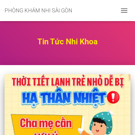
PHÒNG KHÁM NHI SÀI GÒN
CHUY
ĐỔI
DANH
MỤC
CHÍNH
Tin Tức Nhi Khoa