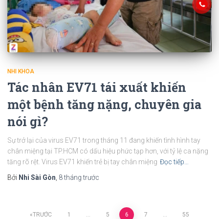
NHI KHOA
Tác nhân EV71 tái xuất khiến
một bệnh tăng nặng, chuyên gia
nói gì?
Sự trở lại của virus EV71 trong tháng 11 đang khiến tình hình tay
chân miệng tại TP.HCM có dấu hiệu phức tạp hơn, với tỷ lệ ca nặng
tăng rõ rệt. Virus EV71 khiến trẻ bị tay chân miệng
Đọc tiếp…
Bởi
Nhi Sài Gòn
,
8 tháng
trước
Phân
TRƯỚC
1
…
5
6
7
…
55