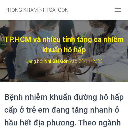
PHÒNG KHÁM NHI SÀI GÒN
C
H
U
Y
Ể
TP.HCM và nhiều tỉnh tăng ca nhiễm
N
Đ
khuẩn hô hấp
Ổ
I
Đăng bởi
Nhi Sài Gòn
vào
23/11/2023
D
A
N
H
M
Ụ
Bệnh nhiễm khuẩn đường hô hấp
C
C
H
cấp ở trẻ em đang tăng nhanh ở
Í
N
hầu hết địa phương. Theo ngành
H