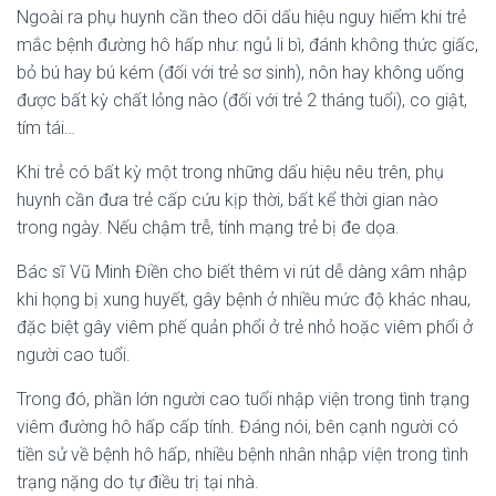
Ngoài ra phụ huynh cần theo dõi dấu hiệu nguy hiểm khi trẻ
mắc bệnh đường hô hấp như: ngủ li bì, đánh không thức giấc,
bỏ bú hay bú kém (đối với trẻ sơ sinh), nôn hay không uống
được bất kỳ chất lỏng nào (đối với trẻ 2 tháng tuổi), co giật,
tím tái…
Khi trẻ có bất kỳ một trong những dấu hiệu nêu trên, phụ
huynh cần đưa trẻ cấp cứu kịp thời, bất kể thời gian nào
trong ngày. Nếu chậm trễ, tính mạng trẻ bị đe dọa.
Bác sĩ Vũ Minh Điền cho biết thêm vi rút dễ dàng xâm nhập
khi họng bị xung huyết, gây bệnh ở nhiều mức độ khác nhau,
đặc biệt gây viêm phế quản phổi ở trẻ nhỏ hoặc viêm phổi ở
người cao tuổi.
Trong đó, phần lớn người cao tuổi nhập viện trong tình trạng
viêm đường hô hấp cấp tính. Đáng nói, bên cạnh người có
tiền sử về bệnh hô hấp, nhiều bệnh nhân nhập viện trong tình
trạng nặng do tự điều trị tại nhà.