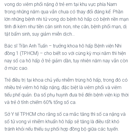
vong do viêm phổi nặng ở trẻ em tại khu vực phía Nam
trong những năm qua vẫn chưa có thay đổi đáng kể. Phần
lớn những bệnh nhi tử vong do bệnh hô hấp có bệnh nền mạn
tính đi kèm như tiền căn sinh non, nhẹ cân, bệnh phổi mạn, dị
tật bẩm sinh, suy giảm miễn dịch…
Bác sĩ Trần Anh Tuấn – trưởng khoa hô hấp Bệnh viện Nhi
đồng 1 (TP.HCM) – cho biết so với cùng kỳ mọi năm thì hiện
nay số ca hô hấp ở trẻ giảm dần, tuy nhiên năm nay vẫn còn
ở mức cao.
Trẻ điều trị tại khoa chủ yếu nhiễm trùng hô hấp, trong đó có
nhiều trẻ viêm hô hấp nặng, đặc biệt là viêm phổi và viêm
tiểu phế quản. Đa số phụ huynh đưa trẻ đến bệnh viện kịp thời
và trẻ ở tỉnh chiếm 60% tổng số ca.
Sở Y tế TP.HCM cho rằng số ca mắc tăng thì số ca nặng và
số tử vong vì nhiễm khuẩn hô hấp sẽ tăng là điều rất khó
tránh khỏi nếu thiếu sự phối hợp đồng bộ giữa các tuyến.