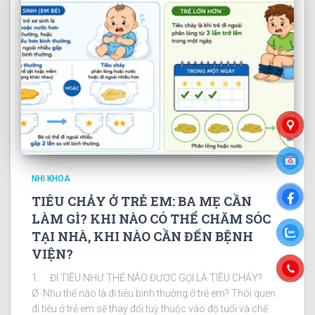
NHI KHOA
TIÊU CHẢY Ở TRẺ EM: BA MẸ CẦN
LÀM GÌ? KHI NÀO CÓ THỂ CHĂM SÓC
TẠI NHÀ, KHI NÀO CẦN ĐẾN BỆNH
VIỆN?
1. ĐI TIÊU NHƯ THẾ NÀO ĐƯỢC GỌI LÀ TIÊU CHẢY?
Ø Như thế nào là đi tiêu bình thường ở trẻ em? Thói quen
đi tiêu ở trẻ em sẽ thay đổi tuỳ thuộc vào độ tuổi và chế