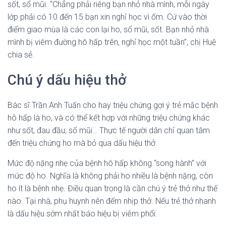
sốt, sổ mũi. “Chẳng phải riêng bạn nhỏ nhà mình, mỗi ngày
lớp phải có 10 đến 15 bạn xin nghỉ học vì ốm. Cứ vào thời
điểm giao mùa là các con lại ho, sổ mũi, sốt. Bạn nhỏ nhà
mình bị viêm đường hô hấp trên, nghỉ học một tuần”, chị Huệ
chia sẻ.
Chú ý dấu hiệu thở
Bác sĩ Trần Anh Tuấn cho hay triệu chứng gợi ý trẻ mắc bệnh
hô hấp là ho, và có thể kết hợp với những triệu chứng khác
như sốt, đau đầu, sổ mũi… Thực tế người dân chỉ quan tâm
đến triệu chứng ho mà bỏ qua dấu hiệu thở.
Mức độ nặng nhẹ của bệnh hô hấp không “song hành” với
mức độ ho. Nghĩa là không phải ho nhiều là bệnh nặng, còn
ho ít là bệnh nhẹ. Điều quan trọng là cần chú ý trẻ thở như thế
nào. Tại nhà, phụ huynh nên đếm nhịp thở. Nếu trẻ thở nhanh
là dấu hiệu sớm nhất báo hiệu bị viêm phổi.