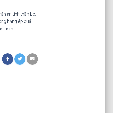
ấn an tinh thần bé.
hông bắng ép quá
g tiêm.