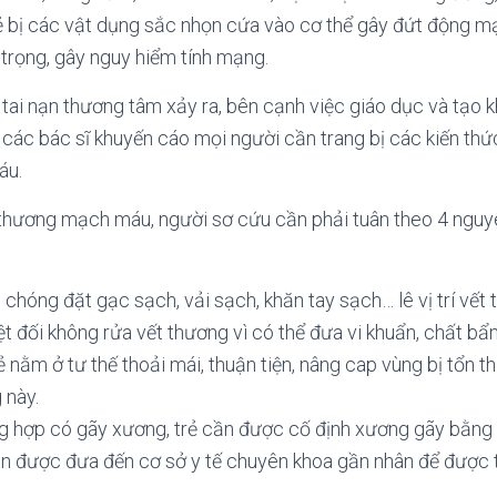
ẻ bị các vật dụng sắc nhọn cứa vào cơ thể gây đứt động m
trọng, gây nguy hiểm tính mạng.
tai nạn thương tâm xảy ra, bên cạnh việc giáo dục và tạo k
 các bác sĩ khuyến cáo mọi người cần trang bị các kiến th
áu.
 thương mạch máu, người sơ cứu cần phải tuân theo 4 nguy
chóng đặt gạc sạch, vải sạch, khăn tay sạch… lê vị trí vết
 đối không rửa vết thương vì có thể đưa vi khuẩn, chất bẩn
ẻ nằm ở tư thế thoải mái, thuận tiện, nâng cap vùng bị tổn
 này.
g hợp có gãy xương, trẻ cần được cố định xương gãy bằng 
ần được đưa đến cơ sở y tế chuyên khoa gần nhân để được 