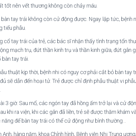
ất tốt nên vết thương không còn chảy máu.
 bàn tay trái không còn cử động được. Ngay lập tức, bệnh n
g tiểu phẫu.
g cổ tay trái của trẻ, các bác sĩ nhận thấy tình trạng tổn t
ộng mạch trụ, đứt thần kinh trụ và thần kinh giữa, đứt gân g
bàn tay trái.
u thuật kịp thời, bệnh nhi có nguy cơ phải cắt bỏ bàn tay tr
ủ sẽ dẫn đến hoại tử. Trẻ được chỉ định phẫu thuật vi phẫu
.
ài 3 giờ. Sau mổ, các ngón tay đã hồng ấm trở lại và cử động
Sau khi ra viện, khi các gân đã liền, trẻ sẽ được thăm khám 
 năng để bàn tay trái có thể cử động như bình thường…
 Anh, hàng năm, khoa Chỉnh hình, Bệnh viện Nhi Trung ương