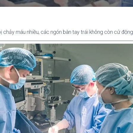
 bị chảy máu nhiều, các ngón bàn tay trái không còn cử độn