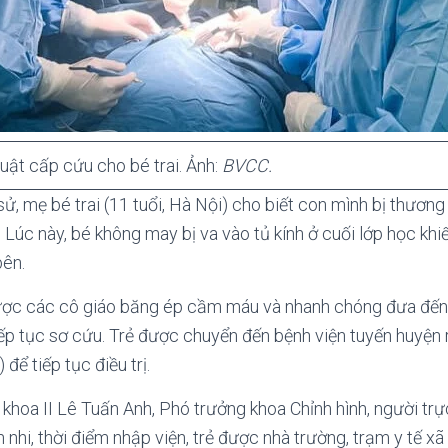
uật cấp cứu cho bé trai. Ảnh:
BVCC.
ử, mẹ bé trai (11 tuổi, Hà Nội) cho biết con mình bị thương
 Lúc này, bé không may bị va vào tủ kính ở cuối lớp học khiế
bên.
được các cô giáo băng ép cầm máu và nhanh chóng đưa đến 
p tục sơ cứu. Trẻ được chuyển đến bệnh viện tuyến huyện r
để tiếp tục điều trị.
khoa II Lê Tuấn Anh, Phó trưởng khoa Chỉnh hình, người trực
nhi, thời điểm nhập viện, trẻ được nhà trường, trạm y tế xã