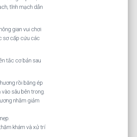
ạch, tĩnh mạch dẫn
hông gian vui chơi
ức sơ cấp cứu các
ên tắc cơ bản sau
 thương rồi băng ép
 vào sâu bên trong.
 thương nhằm giảm
nẹp.
thăm khám và xử trí