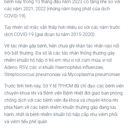
bệnh này trong 10 tháng đầu năm 2023 có tăng nhẹ so với
các năm 2021, 2022 (những năm bùng phát của dịch
COVID-19).
Tuy nhiên số mắc vẫn thấp hơn nhiều so với các năm trước
dịch COVID-19 (giai đoạn từ năm 2015-2020).
Về tác nhân gây bệnh, hiện chưa ghi nhận tác nhân nào nổi
trội bất thường. Đa số là các tác nhân thông thường gây
nhiễm khuẩn hô hấp ở trẻ em như vi rút cúm mùa, vi rút
Adeno, RSV, các vi khuẩn Haemophilus influenzae,
Streptococcus pneumoniae và Mycoplasma pneumoniae.
Trước tình hình này, Sở Y tế TP.HCM đã chỉ đạo các bệnh viện
chuyên khoa nhi và Bệnh viện Bệnh nhiệt đới giao ban phòng
chống dịch với các bệnh viện đa khoa và chuyên khoa nhi
phía Nam về các bệnh nhiễm khuẩn thường gặp đang lưu
hành, nhất là bệnh nhiễm khuẩn hô hấp cấp như viêm phổi
và viêm tiểu phế quản.