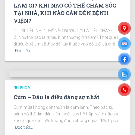
LÀM GÌ? KHI NÀO CÓ THỂ CHĂM SÓC
TẠI NHÀ, KHI NÀO CẦN ĐẾN BỆNH
VIỆN?
1. ĐI TIÊU NHƯ THẾ NÀO ĐƯỢC GỌI LÀ TIÊU CHẢY?
Ø Như thế nào là đi tiêu bình thường ở trẻ em? Thói quen
đi tiêu ở trẻ em sẽ thay đổi tuỳ thuộc vào độ tuổi và chế
Đọc tiếp…
NHI KHOA
Cúm – Đâu là điều đáng sợ nhất
Cúm mùa không đơn thuần là cảm lạnh. Theo bác sĩ,
bệnh có thể dẫn đến viêm phổi, suy hô hấp, viêm não và
không qua khỏi nếu không được phòng ngừa, điều trị kịp
Đọc tiếp…