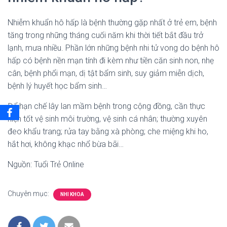
Nhiễm khuẩn hô hấp là bệnh thường gặp nhất ở trẻ em, bệnh
tăng trong những tháng cuối năm khi thời tiết bắt đầu trở
lạnh, mưa nhiều. Phần lớn những bệnh nhi tử vong do bệnh hô
hấp có bệnh nền mạn tính đi kèm như tiền căn sinh non, nhẹ
cân, bệnh phổi mạn, dị tật bẩm sinh, suy giảm miễn dịch,
bệnh lý huyết học bẩm sinh…
Để hạn chế lây lan mầm bệnh trong cộng đồng, cần thực
hiện tốt vệ sinh môi trường, vệ sinh cá nhân; thường xuyên
đeo khẩu trang; rửa tay bằng xà phòng; che miệng khi ho,
hắt hơi, không khạc nhổ bừa bãi…
Nguồn: Tuổi Trẻ Online
Chuyên mục:
NHI KHOA