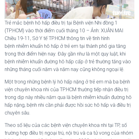
Trẻ mắc bệnh hô hấp điều trị tại Bệnh viện Nhi đồng 1
(TP.HCM) vào thời điểm cuối tháng 10 – Ảnh: XUÂN MAI
Chiều 19-11, Sở Y tế TP.HCM thông tin về tình hình
bệnh nhiễm khuẩn hô hấp ở trẻ em tại thành phố gia tăng
trong thời điểm hiện nay. Đây gần như là một quy luật, khi
bệnh nhiễm khuẩn đường hô hấp cấp ở trẻ thường tăng vào
những tháng cuối năm và năm nay cũng không ngoại lệ.
Một trong những bệnh lý hô hấp nặng ở trẻ em mà ba bệnh
viện chuyên khoa nhi của TP.HCM thường tiếp nhận điều trị
trong dịp này nhiều năm qua là bệnh nhiễm khuẩn đường hô
hấp nặng, bệnh nhi cần phải được hồi sức hô hấp và điều trị
chuyên sâu.
Theo số liệu của các bệnh viện chuyên khoa nhi tại TP, số
trường hợp điều trị ngoại trú, nội trú và ca tử vong của nhóm