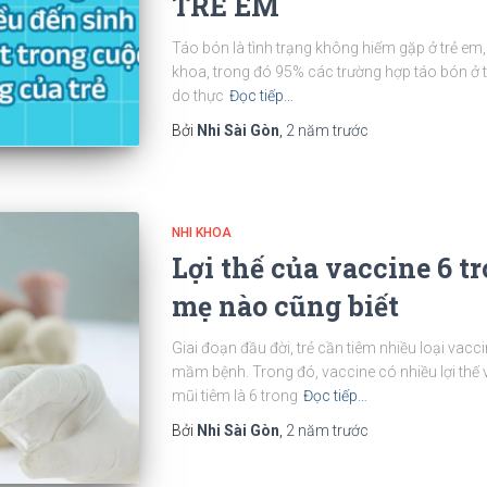
TRẺ EM
Táo bón là tình trạng không hiếm gặp ở trẻ e
khoa, trong đó 95% các trường hợp táo bón ở 
do thực
Đọc tiếp…
Bởi
Nhi Sài Gòn
,
2 năm
trước
NHI KHOA
Lợi thế của vaccine 6 t
mẹ nào cũng biết
Giai đoạn đầu đời, trẻ cần tiêm nhiều loại vacci
mầm bệnh. Trong đó, vaccine có nhiều lợi thế
mũi tiêm là 6 trong
Đọc tiếp…
Bởi
Nhi Sài Gòn
,
2 năm
trước