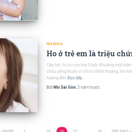
NHI KHOA
Ho ở trẻ em là triệu chứ
Câu hỏi: ôi có con trai 3 tuổi. Khoảng một tuầ
cháu uống thuốc vì chỉ ho thỉnh thoảng. Xin hỏi
hưởng đến
Đọc tiếp…
Bởi
Nhi Sài Gòn
,
2 năm
trước
TRƯỚC
1
…
25
26
27
…
55
TIẾP THEO