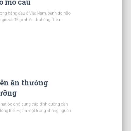
o mô cầu
 vong hàng đầu ở Việt Nam, bệnh do não
giờ và để lại nhiều di chứng. Tiêm
 nên ăn thường
dưỡng
à hạt óc chó cung cấp dinh dưỡng cần
ỏe tổng thể. Hạt là một trong những nguồn