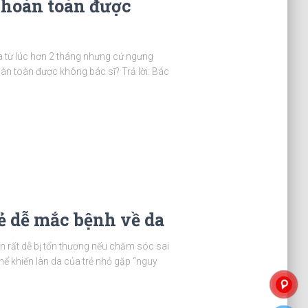
 hoàn toàn được
ữa từ lúc hơn 2 tháng nhưng cứ ngưng
oàn toàn được không bác sĩ? Trả lời: Bác
ẻ dễ mắc bệnh về da
 rất dễ bị tổn thương nếu chăm sóc sai
hể khiến làn da của trẻ nhỏ gặp “nguy