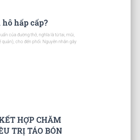
 hô hấp cấp?
n của đường thở, nghĩa là từ tai, mũi,
ế quản), cho đến phổi. Nguyên nhân gây
 KẾT HỢP CHĂM
ỀU TRỊ TÁO BÓN