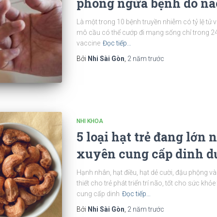
phòng ngừa bệnh do nã
Là một trong 10 bệnh truyền nhiễm có tỷ lệ tử
mô cầu có thể cướp đi mạng sống chỉ trong 24 
vaccine
Đọc tiếp…
Bởi
Nhi Sài Gòn
,
2 năm
trước
NHI KHOA
5 loại hạt trẻ đang lớn
xuyên cung cấp dinh 
Hạnh nhân, hạt điều, hạt dẻ cười, đậu phộng v
thiết cho trẻ phát triển trí não, tốt cho sức kh
cung cấp dinh
Đọc tiếp…
Bởi
Nhi Sài Gòn
,
2 năm
trước