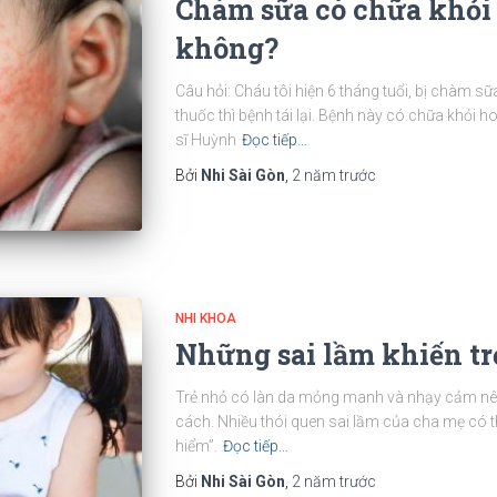
Chàm sữa có chữa khỏi
không?
Câu hỏi: Cháu tôi hiện 6 tháng tuổi, bị chàm s
thuốc thì bệnh tái lại. Bệnh này có chữa khỏi h
sĩ Huỳnh
Đọc tiếp…
Bởi
Nhi Sài Gòn
,
2 năm
trước
NHI KHOA
Những sai lầm khiến tr
Trẻ nhỏ có làn da mỏng manh và nhạy cảm nên
cách. Nhiều thói quen sai lầm của cha mẹ có t
hiểm”.
Đọc tiếp…
Bởi
Nhi Sài Gòn
,
2 năm
trước