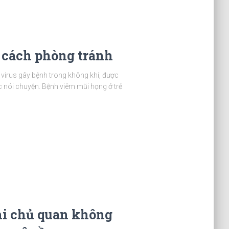
 cách phòng tránh
a virus gây bệnh trong không khí, được
ặc nói chuyện. Bệnh viêm mũi họng ở trẻ
hi chủ quan không