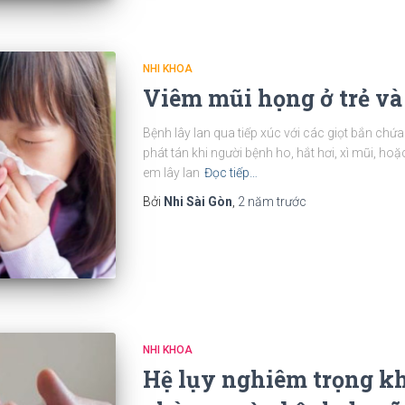
NHI KHOA
Viêm mũi họng ở trẻ và
Bệnh lây lan qua tiếp xúc với các giọt bắn chứ
phát tán khi người bệnh ho, hắt hơi, xì mũi, ho
em lây lan
Đọc tiếp…
Bởi
Nhi Sài Gòn
,
2 năm
trước
NHI KHOA
Hệ lụy nghiêm trọng k