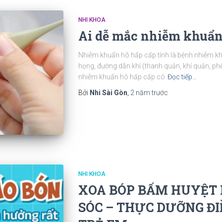
NHI KHOA
Ai dễ mắc nhiễm khuẩn
Nhiễm khuẩn hô hấp cấp tính là bệnh nhiễm khuẩ
họng, đường dẫn khí (thanh quản, khí quản, ph
nhiễm khuẩn hô hấp cấp có
Đọc tiếp…
Bởi
Nhi Sài Gòn
,
2 năm
trước
NHI KHOA
XOA BÓP BẤM HUYỆT
SÓC – THỰC DƯỠNG ĐI