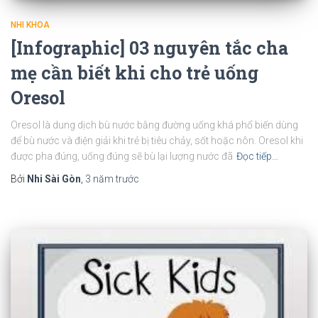
NHI KHOA
[Infographic] 03 nguyên tắc cha
mẹ cần biết khi cho trẻ uống
Oresol
Oresol là dung dịch bù nước bằng đường uống khá phổ biến dùng
để bù nước và điện giải khi trẻ bị tiêu chảy, sốt hoặc nôn. Oresol khi
được pha đúng, uống đúng sẽ bù lại lượng nước đã
Đọc tiếp…
Bởi
Nhi Sài Gòn
,
3 năm
trước