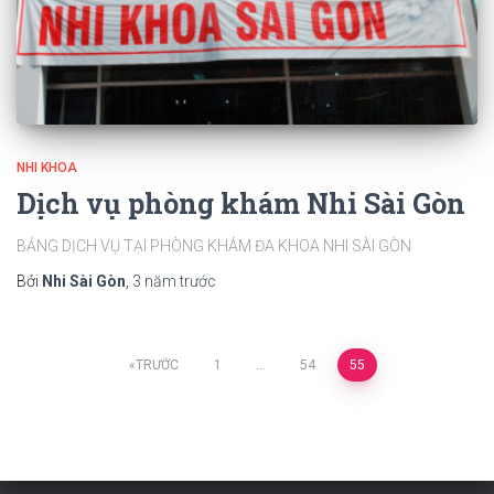
NHI KHOA
Dịch vụ phòng khám Nhi Sài Gòn
BẢNG DỊCH VỤ TẠI PHÒNG KHÁM ĐA KHOA NHI SÀI GÒN
Bởi
Nhi Sài Gòn
,
3 năm
trước
Phân
TRƯỚC
1
…
54
55
trang
bài