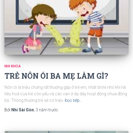
NHI KHOA
TRẺ NÔN ÓI BA MẸ LÀM GÌ?
Nôn ói là triệu chứng rất thường gặp ở trẻ em, nhất là trẻ nhỏ khi hệ
tiêu hoá của trẻ còn yếu và các van ở dạ dày hoạt động chưa đồng
bộ. Thông thường trẻ sẽ có triệu
Đọc tiếp…
Bởi
Nhi Sài Gòn
,
3 năm
trước