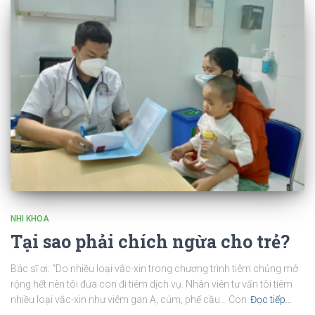
NHI KHOA
Tại sao phải chích ngừa cho trẻ?
Bác sĩ ơi: “Do nhiều loại vắc-xin trong chương trình tiêm chủng mở
rộng hết nên tôi đưa con đi tiêm dịch vụ. Nhân viên tư vấn tôi tiêm
nhiều loại vắc-xin như viêm gan A, cúm, phế cầu… Con
Đọc tiếp…