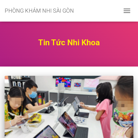
PHÒNG KHÁM NHI SÀI GÒN
CHUY
ĐỔI
DANH
MỤC
CHÍNH
Tin Tức Nhi Khoa